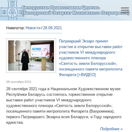
Белорусская Православная Церковь
(Белорусский Экзархат Московского Патриархата)
Новости
28.09.2021
Навигатор:
/
Патриарший Экзарх принял
участие в открытии выставки работ
участников VI международного
художественного пленэра
«Святость земли Белорусской»,
посвященного памяти митрополита
Филарета [+ВИДЕО]
28 сентября 2021
28 сентября 2021 года в Национальном Художественном музее
Республики Беларусь состоялось торжественное открытие
выставки работ участников VI международного
художественного пленэра «Святость земли Белорусской»,
посвященного памяти митрополита Филарета (Вахромеева),
первого Патриаршего Экзарха всея Беларуси, и Году народного
единства.
Подробнее »