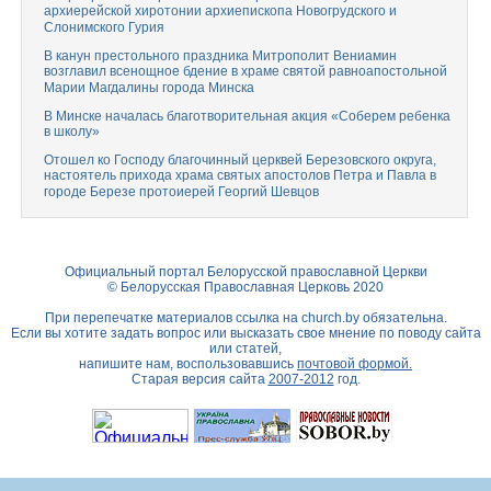
архиерейской хиротонии архиепископа Новогрудского и
Слонимского Гурия
В канун престольного праздника Митрополит Вениамин
возглавил всенощное бдение в храме святой равноапостольной
Марии Магдалины города Минска
В Минске началась благотворительная акция «Соберем ребенка
в школу»
Отошел ко Господу благочинный церквей Березовского округа,
настоятель прихода храма святых апостолов Петра и Павла в
городе Березе протоиерей Георгий Шевцов
Официальный портал Белорусской православной Церкви
© Белорусская Православная Церковь 2020
При перепечатке материалов ссылка на
church.by
обязательна.
Если вы хотите задать вопрос или высказать свое мнение по поводу сайта
или статей,
напишите нам, воспользовавшись
почтовой формой.
Старая версия сайта
2007-2012
год.