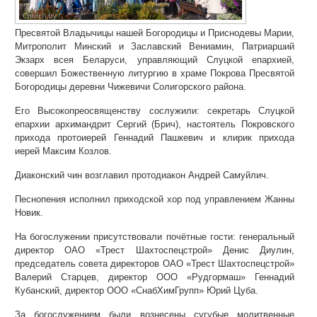
Пресвятой Владычицы нашей Богородицы и Приснодевы Марии,
Митрополит Минский и Заславский Вениамин, Патриарший
Экзарх всея Беларуси, управляющий Слуцкой епархией,
совершил Божественную литургию в храме Покрова Пресвятой
Богородицы деревни Чижевичи Солигорского района.
Его Высокопреосвященству сослужили: секретарь Слуцкой
епархии архимандрит Сергий (Брич), настоятель Покровского
прихода протоиерей Геннадий Пашкевич и клирик прихода
иерей Максим Козлов.
Диаконский чин возглавил протодиакон Андрей Самуйлич.
Песнопения исполнил приходской хор под управлением Жанны
Новик.
На богослужении присутствовали почётные гости: генеральный
директор ОАО «Трест Шахтоспецстрой» Денис Диулин,
председатель совета директоров ОАО «Трест Шахтоспецстрой»
Валерий Старцев, директор ООО «Рудгормаш» Геннадий
Кубанский, директор ООО «СнабХимГрупп» Юрий Цуба.
За богослужением были вознесены сугубые молитвенные