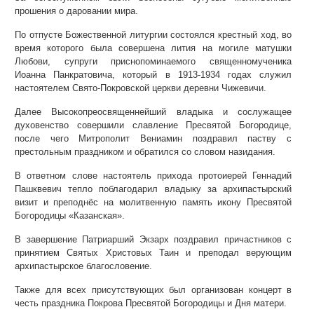
прошения о даровании мира.
По отпусте Божественной литургии состоялся крестный ход, во
время которого была совершена лития на могиле матушки
Любови, супруги приснопоминаемого священномученика
Иоанна Панкратовича, который в 1913-1934 годах служил
настоятелем Свято-Покровской церкви деревни Чижевичи.
Далее Высокопреосвященнейший владыка и сослужащее
духовенство совершили славление Пресвятой Богородице,
после чего Митрополит Вениамин поздравил паству с
престольным праздником и обратился со словом назидания.
В ответном слове настоятель прихода протоиерей Геннадий
Пашквевич тепло поблагодарил владыку за архипастырский
визит и преподнёс на молитвенную память икону Пресвятой
Богородицы «Казанская».
В завершение Патриарший Экзарх поздравил причастников с
принятием Святых Христовых Таин и преподал верующим
архипастырское благословение.
Также для всех присутствующих был организован концерт в
честь праздника Покрова Пресвятой Богородицы и Дня матери.