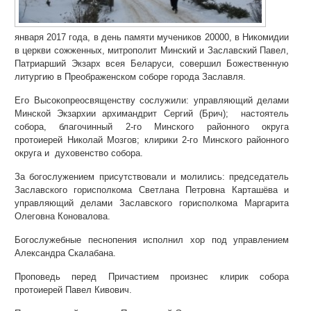
января 2017 года, в день памяти мучеников 20000, в Никомидии
в церкви сожженных, митрополит Минский и Заславский Павел,
Патриарший Экзарх всея Беларуси, совершил Божественную
литургию в Преображенском соборе города Заславля.
Его Высокопреосвященству сослужили: управляющий делами
Минской Экзархии архимандрит Сергий (Брич); настоятель
собора, благочинный 2-го Минского районного округа
протоиерей Николай Мозгов; клирики 2-го Минского районного
округа и духовенство собора.
За богослужением присутствовали и молились: председатель
Заславского горисполкома Светлана Петровна Карташёва и
управляющий делами Заславского горисполкома Маргарита
Олеговна Коновалова.
Богослужебные песнопения исполнил хор под управлением
Александра Скалабана.
Проповедь перед Причастием произнес клирик собора
протоиерей Павел Кивович.