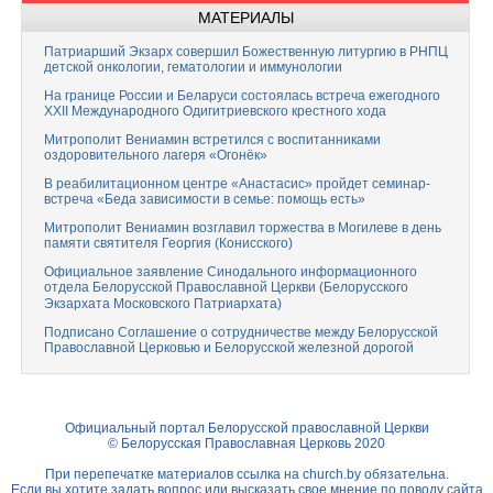
МАТЕРИАЛЫ
Патриарший Экзарх совершил Божественную литургию в РНПЦ
детской онкологии, гематологии и иммунологии
На границе России и Беларуси состоялась встреча ежегодного
XXII Международного Одигитриевского крестного хода
Митрополит Вениамин встретился с воспитанниками
оздоровительного лагеря «Огонёк»
В реабилитационном центре «Анастасис» пройдет семинар-
встреча «Беда зависимости в семье: помощь есть»
Митрополит Вениамин возглавил торжества в Могилеве в день
памяти святителя Георгия (Конисского)
Официальное заявление Синодального информационного
отдела Белорусской Православной Церкви (Белорусского
Экзархата Московского Патриархата)
Подписано Соглашение о сотрудничестве между Белорусской
Православной Церковью и Белорусской железной дорогой
Официальный портал Белорусской православной Церкви
© Белорусская Православная Церковь 2020
При перепечатке материалов ссылка на
church.by
обязательна.
Если вы хотите задать вопрос или высказать свое мнение по поводу сайта