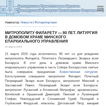
Белорусская Православная Церковь
(Белорусский Экзархат Московского Патриархата)
Новости
Фоторепортажи
Навигатор:
/
МИТРОПОЛИТУ ФИЛАРЕТУ — 80 ЛЕТ. ЛИТУРГИЯ
В ДОМОВОМ ХРАМЕ МИНСКОГО
ЕПАРХИАЛЬНОГО УПРАВЛЕНИЯ
21 марта 2015
21 марта 2015 года исполнилось 80 лет со дня рождения
митрополита Филарета, Почетного Патриаршего Экзарха всея
Беларуси. В этот день в домовом храме Минского
епархиального управления в честь Собора Белорусских святых
была совершена праздничная
Божественная литургия
.
Богослужение совершили: митрополит Филарет, Почетный
Патриарший Экзарх всея Беларуси; митрополит Минский и
Заславский Павел, Патриарший Экзарх всея Беларуси;
митрополит Луганский и Алчевский Митрофан; архиепископы:
Витебский и Оршанский Димитрий; Пинский и Лунинецкий
Стефан; Новогрудский и Слонимский Гурий; Полоцкий и
Глубокский Феодосий; епископы: Дятловский Петр, викарий