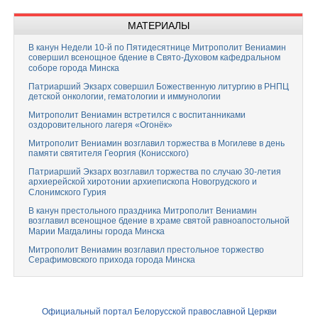
МАТЕРИАЛЫ
В канун Недели 10-й по Пятидесятнице Митрополит Вениамин
совершил всенощное бдение в Свято-Духовом кафедральном
соборе города Минска
Патриарший Экзарх совершил Божественную литургию в РНПЦ
детской онкологии, гематологии и иммунологии
Митрополит Вениамин встретился с воспитанниками
оздоровительного лагеря «Огонёк»
Митрополит Вениамин возглавил торжества в Могилеве в день
памяти святителя Георгия (Конисского)
Патриарший Экзарх возглавил торжества по случаю 30-летия
архиерейской хиротонии архиепископа Новогрудского и
Слонимского Гурия
В канун престольного праздника Митрополит Вениамин
возглавил всенощное бдение в храме святой равноапостольной
Марии Магдалины города Минска
Митрополит Вениамин возглавил престольное торжество
Серафимовского прихода города Минска
Официальный портал Белорусской православной Церкви