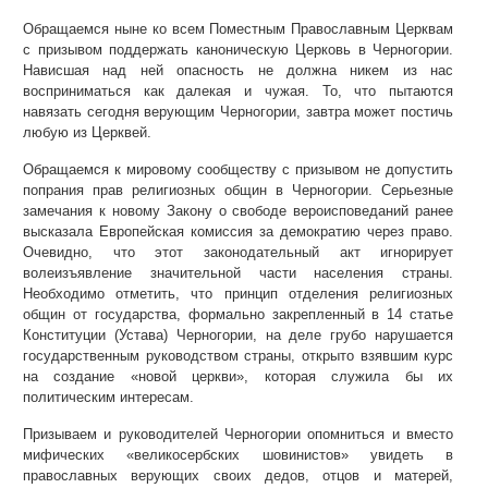
Обращаемся ныне ко всем Поместным Православным Церквам
с призывом поддержать каноническую Церковь в Черногории.
Нависшая над ней опасность не должна никем из нас
восприниматься как далекая и чужая. То, что пытаются
навязать сегодня верующим Черногории, завтра может постичь
любую из Церквей.
Обращаемся к мировому сообществу с призывом не допустить
попрания прав религиозных общин в Черногории. Серьезные
замечания к новому Закону о свободе вероисповеданий ранее
высказала Европейская комиссия за демократию через право.
Очевидно, что этот законодательный акт игнорирует
волеизъявление значительной части населения страны.
Необходимо отметить, что принцип отделения религиозных
общин от государства, формально закрепленный в 14 статье
Конституции (Устава) Черногории, на деле грубо нарушается
государственным руководством страны, открыто взявшим курс
на создание «новой церкви», которая служила бы их
политическим интересам.
Призываем и руководителей Черногории опомниться и вместо
мифических «великосербских шовинистов» увидеть в
православных верующих своих дедов, отцов и матерей,