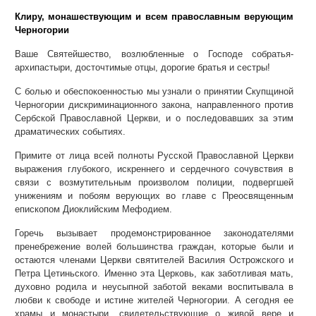
Клиру, монашествующим и всем православным верующим
Черногории
Ваше Святейшество, возлюбленные о Господе собратья-
архипастыри, досточтимые отцы, дорогие братья и сестры!
С болью и обеспокоенностью мы узнали о принятии Скупщиной
Черногории дискриминационного закона, направленного против
Сербской Православной Церкви, и о последовавших за этим
драматических событиях.
Примите от лица всей полноты Русской Православной Церкви
выражения глубокого, искреннего и сердечного сочувствия в
связи с возмутительным произволом полиции, подвергшей
унижениям и побоям верующих во главе с Преосвященным
епископом Диоклийским Мефодием.
Горечь вызывает продемонстрированное законодателями
пренебрежение волей большинства граждан, которые были и
остаются членами Церкви святителей Василия Острожского и
Петра Цетиньского. Именно эта Церковь, как заботливая мать,
духовно родила и неусыпной заботой веками воспитывала в
любви к свободе и истине жителей Черногории. А сегодня ее
храмы и монастыри, свидетельствующие о живой вере и