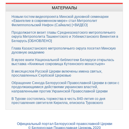
МАТЕРИАЛЫ
Новым гостем видеопроекта Минской духовной семинарии
«Евангелие в современном мире» стал Митрополит
Филиппопольский Нифон (Сайкали) [+ВИДЕО]
Продолжается визит главы Среднеазиатского митрополичьего
округа Митрополита Ташкентского и Узбекистанского Викентия в
Беларусь [ОБНОВЛЕНО]
Глава Казахстанского митрополичьего округа посетил Минскую
духовную академию
В музее книги Национальной библиотеки Беларуси открылась
выставка «Книжные сокровища Кутеинского монастыря»
В месяцеслов Русской Церкви включены имена святых,
прославленных Сербской Церковью
Обращение Синода Белорусской Православной Церкви в связи с
продолжающимися действиями украинских властей,
направленными против Украинской Православной Церкви
В Турове состоялись торжества в честь 840-летия со дня
преставления святителя Кирилла, епископа Туровского
Официальный портал Белорусской православной Церкви
© Белорусская Православная Церковь 2020