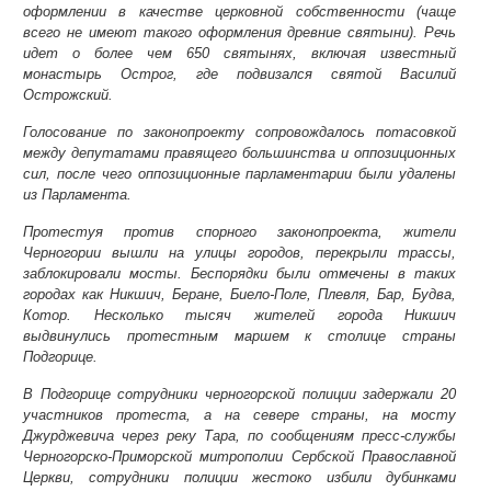
оформлении в качестве церковной собственности (чаще
всего не имеют такого оформления древние святыни). Речь
идет о более чем 650 святынях, включая известный
монастырь Острог, где подвизался святой Василий
Острожский.
Голосование по законопроекту сопровождалось потасовкой
между депутатами правящего большинства и оппозиционных
сил, после чего оппозиционные парламентарии были удалены
из Парламента.
Протестуя против спорного законопроекта, жители
Черногории вышли на улицы городов, перекрыли трассы,
заблокировали мосты. Беспорядки были отмечены в таких
городах как Никшич, Беране, Биело-Поле, Плевля, Бар, Будва,
Котор. Несколько тысяч жителей города Никшич
выдвинулись протестным маршем к столице страны
Подгорице.
В Подгорице сотрудники черногорской полиции задержали 20
участников протеста, а на севере страны, на мосту
Джурджевича через реку Тара, по сообщениям пресс-службы
Черногорско-Приморской митрополии Сербской Православной
Церкви, сотрудники полиции жестоко избили дубинками