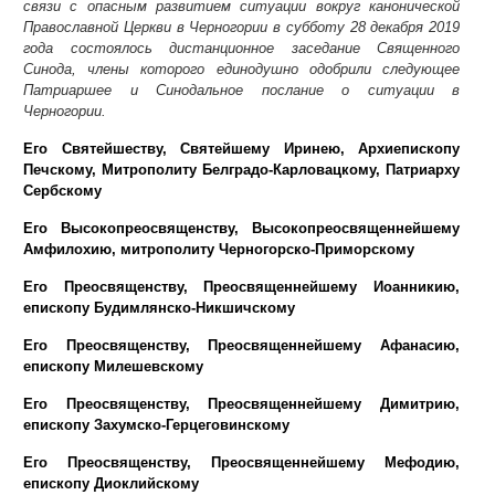
связи с опасным развитием ситуации вокруг канонической
Православной Церкви в Черногории в субботу 28 декабря 2019
года состоялось дистанционное заседание Священного
Синода, члены которого единодушно одобрили следующее
Патриаршее и Синодальное послание о ситуации в
Черногории.
Его Святейшеству, Святейшему Иринею, Архиепископу
Печскому, Митрополиту Белградо-Карловацкому, Патриарху
Сербскому
Его Высокопреосвященству, Высокопреосвященнейшему
Амфилохию, митрополиту Черногорско-Приморскому
Его Преосвященству, Преосвященнейшему Иоанникию,
епископу Будимлянско-Никшичскому
Его Преосвященству, Преосвященнейшему Афанасию,
епископу Милешевскому
Его Преосвященству, Преосвященнейшему Димитрию,
епископу Захумско-Герцеговинскому
Его Преосвященству, Преосвященнейшему Мефодию,
епископу Диоклийскому