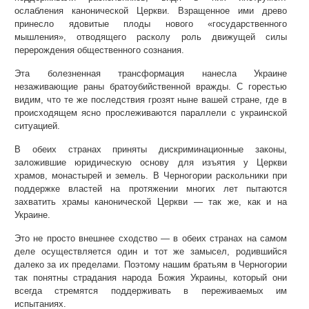
ослабления канонической Церкви. Взращенное ими древо
принесло ядовитые плоды нового «государственного
мышления», отводящего расколу роль движущей силы
перерождения общественного сознания.
Эта болезненная трансформация нанесла Украине
незаживающие раны братоубийственной вражды. С горестью
видим, что те же последствия грозят ныне вашей стране, где в
происходящем ясно прослеживаются параллели с украинской
ситуацией.
В обеих странах приняты дискриминационные законы,
заложившие юридическую основу для изъятия у Церкви
храмов, монастырей и земель. В Черногории раскольники при
поддержке властей на протяжении многих лет пытаются
захватить храмы канонической Церкви — так же, как и на
Украине.
Это не просто внешнее сходство — в обеих странах на самом
деле осуществляется один и тот же замысел, родившийся
далеко за их пределами. Поэтому нашим братьям в Черногории
так понятны страдания народа Божия Украины, который они
всегда стремятся поддерживать в переживаемых им
испытаниях.