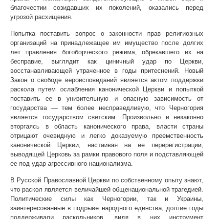
благочестии созидавших их поколений, оказались перед
угрозой расхищения.
Попытка поставить вопрос о законности прав религиозных
организаций на принадлежащее им имущество после долгих
лет правления богоборческого режима, обрекавшего их на
бесправие, выглядит как циничный удар по Церкви,
восстанавливающей утраченное в годы притеснений. Новый
Закон о свободе вероисповеданий является актом поддержки
раскола путем ослабления канонической Церкви и попыткой
поставить ее в унизительную и опасную зависимость от
государства — тем более несправедливую, что Черногория
является государством светским. Произвольно и незаконно
вторгаясь в область канонического права, власти страны
отрицают очевидную и легко доказуемую преемственность
канонической Церкви, настаивая на ее перерегистрации,
выводящей Церковь за рамки правового поля и подставляющей
ее под удар агрессивного национализма.
В Русской Православной Церкви по собственному опыту знают,
что раскол является величайшей общенациональной трагедией.
Политические силы как Черногории, так и Украины,
заинтересованные в подрыве народного единства, долгие годы
поддерживали раскольников, видя в них инструмент