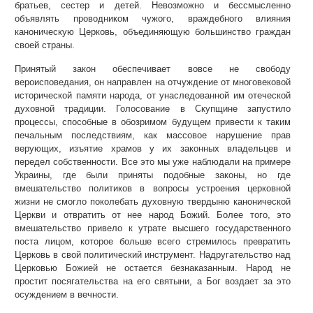
братьев, сестер и детей. Невозможно и бессмысленно
объявлять проводником чужого, враждебного влияния
каноническую Церковь, объединяющую большинство граждан
своей страны.
Принятый закон обеспечивает вовсе не свободу
вероисповедания, он направлен на отчуждение от многовековой
исторической памяти народа, от унаследованной им отеческой
духовной традиции. Голосование в Скупщине запустило
процессы, способные в обозримом будущем привести к таким
печальным последствиям, как массовое нарушение прав
верующих, изъятие храмов у их законных владельцев и
передел собственности. Все это мы уже наблюдали на примере
Украины, где были приняты подобные законы, но где
вмешательство политиков в вопросы устроения церковной
жизни не смогло поколебать духовную твердыню канонической
Церкви и отвратить от нее народ Божий. Более того, это
вмешательство привело к утрате высшего государственного
поста лицом, которое больше всего стремилось превратить
Церковь в свой политический инструмент. Надругательство над
Церковью Божией не остается безнаказанным. Народ не
простит посягательства на его святыни, а Бог воздает за это
осуждением в вечности.