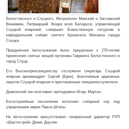
Белостокского и Слуцкого, Митрополит Минский и Заславский
Вениамин, Патриарший Экзарх всея Беларуси, управляющий
Слуцкой епархией, совершил Божественную литургию в
кафедральном соборе святого Архангела Михаила города
Слуцка.
Праздничное богослужение было приурочено к 270-летию
принесения святых мощей мученика Гавриила Белостокского в
город Слуцк.
Его Высокопреосвященству сослужили секретарь Слуцкой
епархии архимандрит Сергий (Брич), благочинные церковных
округов Слуцкой епархии и приглашенные священнослужители.
Диаконский чин возглавил протодиакон Игорь Мартыс.
Богослужебные песнопения исполнил соборный хор под
управлением иерея Павла Штепы.
На богослужении присутствовал генеральный директор РУП
«Шахтострой» Денис Диулин.