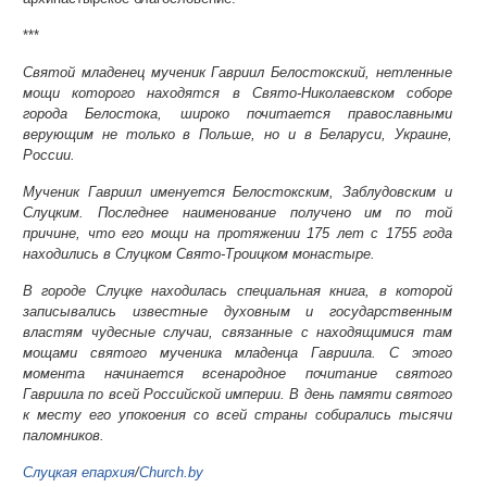
***
Святой младенец мученик Гавриил Белостокский, нетленные
мощи которого находятся в Свято-Николаевском соборе
города Белостока, широко почитается православными
верующим не только в Польше, но и в Беларуси, Украине,
России.
Мученик Гавриил именуется Белостокским, Заблудовским и
Слуцким. Последнее наименование получено им по той
причине, что его мощи на протяжении 175 лет с 1755 года
находились в Слуцком Свято-Троицком монастыре.
В городе Слуцке находилась специальная книга, в которой
записывались известные духовным и государственным
властям чудесные случаи, связанные с находящимися там
мощами святого мученика младенца Гавриила. С этого
момента начинается всенародное почитание святого
Гавриила по всей Российской империи. В день памяти святого
к месту его упокоения со всей страны собирались тысячи
паломников.
Слуцкая епархия
/
Church.by