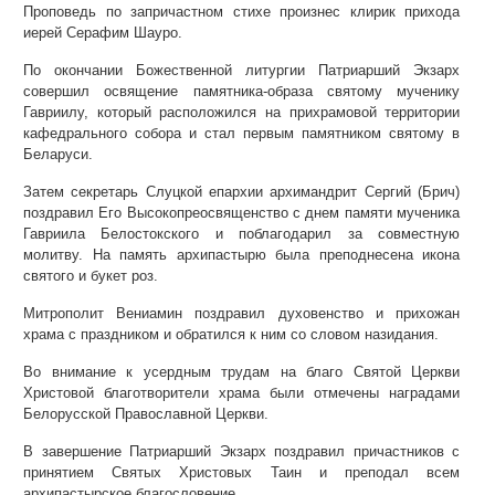
Проповедь по запричастном стихе произнес клирик прихода
иерей Серафим Шауро.
По окончании Божественной литургии Патриарший Экзарх
совершил освящение памятника-образа святому мученику
Гавриилу, который расположился на прихрамовой территории
кафедрального собора и стал первым памятником святому в
Беларуси.
Затем секретарь Слуцкой епархии архимандрит Сергий (Брич)
поздравил Его Высокопреосвященство с днем памяти мученика
Гавриила Белостокского и поблагодарил за совместную
молитву. На память архипастырю была преподнесена икона
святого и букет роз.
Митрополит Вениамин поздравил духовенство и прихожан
храма с праздником и обратился к ним со словом назидания.
Во внимание к усердным трудам на благо Святой Церкви
Христовой благотворители храма были отмечены наградами
Белорусской Православной Церкви.
В завершение Патриарший Экзарх поздравил причастников с
принятием Святых Христовых Таин и преподал всем
архипастырское благословение.