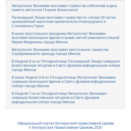
Митрополит Вениамин возглавил торжества в Могилеве в день
памяти святителя Георгия (Конисского)
Патриарший Экзарх возглавил торжества по случаю 30-летия
архиерейской хиротонии архиепископа Новогрудского и
Слонимского Гурия
В канун престольного праздника Митрополит Вениамин
возглавил всенощное бдение в храме святой равноапостольной
Марии Магдалины города Минска
Митрополит Вениамин возглавил престольное торжество
Серафимовского прихода города Минска
В Неделю 9-ю по Пятидесятнице Патриарший Экзарх совершил
Божественную литургию в Свято-Духовом кафедральном соборе
города Минска
В канун Недели 9-й по Пятидесятнице Митрополит Вениамин
совершил всенощное бдение в Свято-Духовом кафедральном
соборе города Минска
В Неделю 7-ю по Пятидесятнице Митрополит Вениамин
совершил Божественную литургию в Свято-Духовом
кафедральном соборе города Минска
Официальный портал Белорусской православной Церкви
© Белорусская Православная Церковь 2020