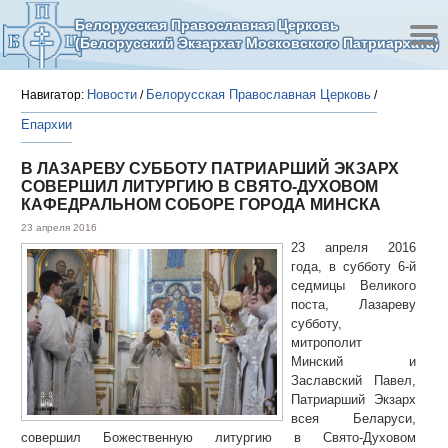
Белорусская Православная Церковь
(Белорусский Экзархат Московского Патриархата)
Новости
Белорусская Православная Церковь
Навигатор:
/
/
Епархии
В ЛАЗАРЕВУ СУББОТУ ПАТРИАРШИЙ ЭКЗАРХ
СОВЕРШИЛ ЛИТУРГИЮ В СВЯТО-ДУХОВОМ
КАФЕДРАЛЬНОМ СОБОРЕ ГОРОДА МИНСКА
23 апреля 2016
23 апреля 2016
года, в субботу 6-й
седмицы Великого
поста, Лазареву
субботу,
митрополит
Минский и
Заславский Павел,
Патриарший Экзарх
всея Беларуси,
совершил Божественную литургию в Свято-Духовом