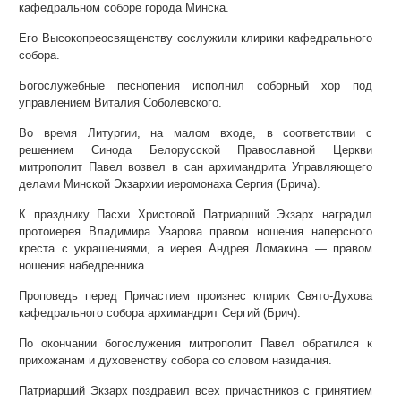
кафедральном соборе города Минска.
Его Высокопреосвященству сослужили клирики кафедрального
собора.
Богослужебные песнопения исполнил соборный хор под
управлением Виталия Соболевского.
Во время Литургии, на малом входе, в соответствии с
решением Синода Белорусской Православной Церкви
митрополит Павел возвел в сан архимандрита Управляющего
делами Минской Экзархии иеромонаха Сергия (Брича).
К празднику Пасхи Христовой Патриарший Экзарх наградил
протоиерея Владимира Уварова правом ношения наперсного
креста с украшениями, а иерея Андрея Ломакина — правом
ношения набедренника.
Проповедь перед Причастием произнес клирик Свято-Духова
кафедрального собора архимандрит Сергий (Брич).
По окончании богослужения митрополит Павел обратился к
прихожанам и духовенству собора со словом назидания.
Патриарший Экзарх поздравил всех причастников с принятием