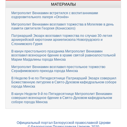
МАТЕРИАЛЫ
Митрополит Вениамин встретился с воспитанниками
оздоровительного лагеря «Огонёк»
Митрополит Вениамин возглавил торжества в Могилеве в день
памяти святителя Георгия (Конисского)
Патриарший Экзарх возглавил торжества по случаю 30-летия
архиерейской хиротонии архиепископа Новогрудского и
Слонимского Гурия
В канун престольного праздника Митрополит Вениамин
возглавил всенощное бдение в храме святой равноапостольной
Марии Магдалины города Минска
Митрополит Вениамин возглавил престольное торжество
Серафимовского прихода города Минска
В Неделю 9-ю по Пятидесятнице Патриарший Экзарх совершил
Божественную литургию в Свято-Духовом кафедральном соборе
города Минска
В канун Недели 9-й по Пятидесятнице Митрополит Вениамин
совершил всенощное бдение в Свято-Духовом кафедральном
соборе города Минска
Официальный портал Белорусской православной Церкви
© Белорусская Православная Церковь 2020