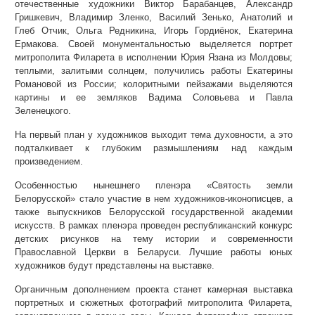
отечественные художники Виктор Барабанцев, Александр
Гришкевич, Владимир Зленко, Василий Зенько, Анатолий и
Глеб Отчик, Ольга Редникина, Игорь Гордиёнок, Екатерина
Ермакова. Своей монументальностью выделяется портрет
митрополита Филарета в исполнении Юрия Язана из Молдовы;
теплыми, залитыми солнцем, получились работы Екатерины
Романовой из России; колоритными пейзажами выделяются
картины и ее земляков Вадима Соловьева и Павла
Зеленецкого.
На первый план у художников выходит тема духовности, а это
подталкивает к глубоким размышлениям над каждым
произведением.
Особенностью нынешнего пленэра «Святость земли
Белорусской» стало участие в нем художников-иконописцев, а
также выпускников Белорусской государственной академии
искусств. В рамках пленэра проведен республиканский конкурс
детских рисунков на тему истории и современности
Православной Церкви в Беларуси. Лучшие работы юных
художников будут представлены на выставке.
Органичным дополнением проекта станет камерная выставка
портретных и сюжетных фотографий митрополита Филарета,