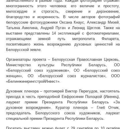
запечатленного в разные годы. Каждая фотография отражает
многогранность этого человека: его величие и простоту,
милосердие и строгость, смирение и дерзновение,
благородство и искренность. В числе авторов фотографий
белорусские фотохудожники Оксана Кнаус, Александр Мизей,
Татьяна Амелина, Андрей Пугач и Леонид Щеглов. Также на
выставке представлены 14 экспликаций с фотоматериалами,
отражающими земной путь митрополита Филарета,
посвятившего жизнь возрождению духовных ценностей на
Белорусской земле.
Организаторы проекта – Белорусская Православная Церковь,
Министерство культуры Республики Беларусь, ОО
«Белорусский союз художников», ОО «Белорусский союз
женщин», ОО «Белорусский союз журналистов», ООО
«БелинжинирингстройИнвест».
Духовник пленэра – протоиерей Виктор Перегудов, настоятель
прихода в честь преподобной Евфросинии Полоцкой (Ивенец),
лауреат премии Президента Республики Беларусь «За
духовное возрождение». Куратор пленэра – Глеб Отчик,
председатель Белорусского союза художников, лауреат
специальной премии Президента Республики Беларусь.
Посетить выставку можно будет с 29 сентября по 10 октября