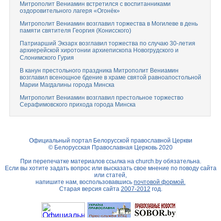
Митрополит Вениамин встретился с воспитанниками
оздоровительного лагеря «Огонёк»
Митрополит Вениамин возглавил торжества в Могилеве в день
памяти святителя Георгия (Конисского)
Патриарший Экзарх возглавил торжества по случаю 30-летия
архиерейской хиротонии архиепископа Новогрудского и
Слонимского Гурия
В канун престольного праздника Митрополит Вениамин
возглавил всенощное бдение в храме святой равноапостольной
Марии Магдалины города Минска
Митрополит Вениамин возглавил престольное торжество
Серафимовского прихода города Минска
Официальный портал Белорусской православной Церкви
© Белорусская Православная Церковь 2020
При перепечатке материалов ссылка на
church.by
обязательна.
Если вы хотите задать вопрос или высказать свое мнение по поводу сайта
или статей,
напишите нам, воспользовавшись
почтовой формой.
Старая версия сайта
2007-2012
год.