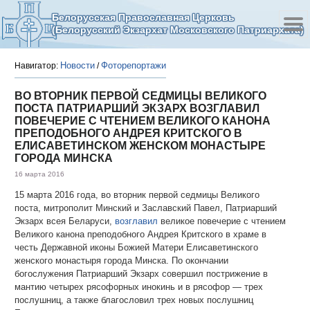
Белорусская Православная Церковь
(Белорусский Экзархат Московского Патриархата)
Новости
Фоторепортажи
Навигатор:
/
ВО ВТОРНИК ПЕРВОЙ СЕДМИЦЫ ВЕЛИКОГО
ПОСТА ПАТРИАРШИЙ ЭКЗАРХ ВОЗГЛАВИЛ
ПОВЕЧЕРИЕ С ЧТЕНИЕМ ВЕЛИКОГО КАНОНА
ПРЕПОДОБНОГО АНДРЕЯ КРИТСКОГО В
ЕЛИСАВЕТИНСКОМ ЖЕНСКОМ МОНАСТЫРЕ
ГОРОДА МИНСКА
16 марта 2016
15 марта 2016 года, во вторник первой седмицы Великого
поста, митрополит Минский и Заславский Павел, Патриарший
Экзарх всея Беларуси,
возглавил
великое повечерие с чтением
Великого канона преподобного Андрея Критского в храме в
честь Державной иконы Божией Матери Елисаветинского
женского монастыря города Минска. По окончании
богослужения Патриарший Экзарх совершил пострижение в
мантию четырех рясофорных инокинь и в рясофор — трех
послушниц, а также благословил трех новых послушниц