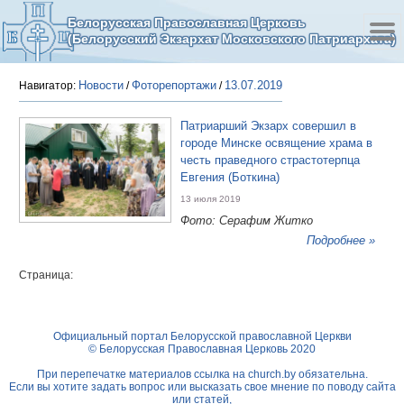
Белорусская Православная Церковь
(Белорусский Экзархат Московского Патриархата)
Новости
Фоторепортажи
13.07.2019
Навигатор:
/
/
Патриарший Экзарх совершил в
городе Минске освящение храма в
честь праведного страстотерпца
Евгения (Боткина)
13 июля 2019
Фото: Серафим Житко
Подробнее »
Страница:
Официальный портал Белорусской православной Церкви
© Белорусская Православная Церковь 2020
При перепечатке материалов ссылка на
church.by
обязательна.
Если вы хотите задать вопрос или высказать свое мнение по поводу сайта
или статей,