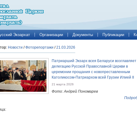
усский Экзархат
Организации
Документы
Публикации
К
тор:
Новости
/
Фоторепортажи
/
21.03.2026
Патриарший Экзарх всея Беларуси возглавляет
делегацию Русской Православной Церкви в
церемонии прощания с новопреставленным
Католикосом-Патриархом всей Грузии Илией II
21 марта 2026
Фото: Андрей Пономарев
Подроб
ца: