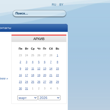
RU
|
BY
Поиск
онтакты
АРХИВ
Пн
Вт
Ср
Чт
Пт
Сб
Вс
23
24
25
26
27
28
1
2
3
4
5
6
7
8
9
10
11
12
13
14
15
16
17
18
19
20
21
22
нее »
23
24
25
26
27
28
29
30
31
1
2
3
4
5