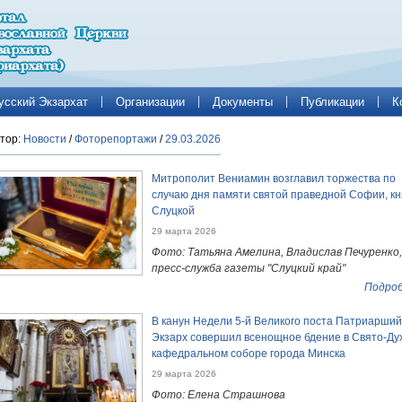
усский Экзархат
Организации
Документы
Публикации
К
тор:
Новости
/
Фоторепортажи
/
29.03.2026
Митрополит Вениамин возглавил торжества по
случаю дня памяти святой праведной Софии, кн
Слуцкой
29 марта 2026
Фото: Татьяна Амелина, Владислав Печуренко,
пресс-служба газеты "Слуцкий край"
Подроб
В канун Недели 5-й Великого поста Патриарший
Экзарх совершил всенощное бдение в Свято-Ду
кафедральном соборе города Минска
29 марта 2026
Фото: Елена Страшнова