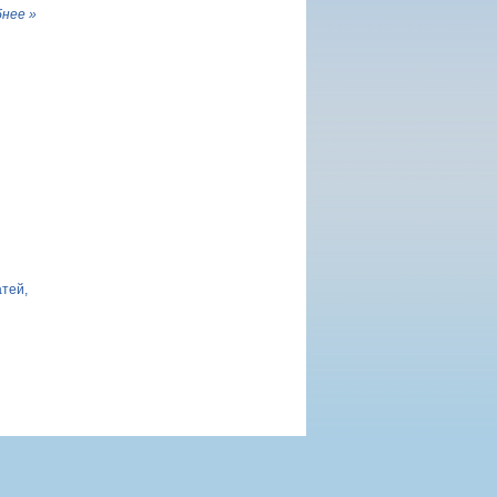
нее »
атей,