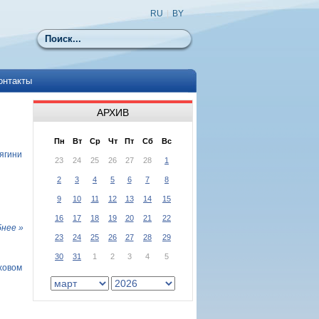
RU
|
BY
Поиск
онтакты
АРХИВ
Пн
Вт
Ср
Чт
Пт
Сб
Вс
ягини
23
24
25
26
27
28
1
2
3
4
5
6
7
8
9
10
11
12
13
14
15
16
17
18
19
20
21
22
нее »
23
24
25
26
27
28
29
30
31
1
2
3
4
5
ховом