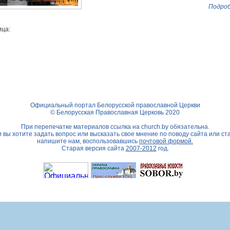
Подроб
ца:
Официальный портал Белорусской православной Церкви
© Белорусская Православная Церковь 2020
При перепечатке материалов ссылка на
church.by
обязательна.
 вы хотите задать вопрос или высказать свое мнение по поводу сайта или ст
напишите нам, воспользовавшись
почтовой формой.
Старая версия сайта
2007-2012
год.