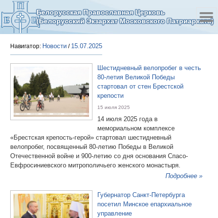
Белорусская Православная Церковь
(Белорусский Экзархат Московского Патриархата)
Новости
15.07.2025
Навигатор:
/
Шестидневный велопробег в честь
80-летия Великой Победы
стартовал от стен Брестской
крепости
15 июля 2025
14 июля 2025 года в
мемориальном комплексе
«Брестская крепость-герой» стартовал шестидневный
велопробег, посвященный 80-летию Победы в Великой
Отечественной войне и 900-летию со дня основания Спасо-
Евфросиниевского митрополичьего женского монастыря.
Подробнее »
Губернатор Санкт-Петербурга
посетил Минское епархиальное
управление