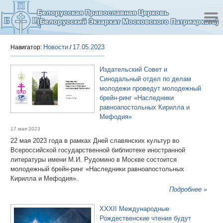
Белорусская Православная Церковь
(Белорусский Экзархат Московского Патриархата)
Новости
17.05.2023
Навигатор:
/
Издательский Совет и
Синодальный отдел по делам
молодежи проведут молодежный
брейн-ринг «Наследники
равноапостольных Кирилла и
Мефодия»
17 мая 2023
22 мая 2023 года в рамках Дней славянских культур во
Всероссийской государственной библиотеке иностранной
литературы имени М.И. Рудомино в Москве состоится
молодежный брейн-ринг «Наследники равноапостольных
Кирилла и Мефодия».
Подробнее »
XXXII Международные
Рождественские чтения будут