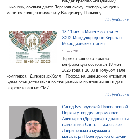
кондак преподобномученику
Никанору, архимандриту Перервинскому; тропарь, кондак и
молитву священномученику Владимиру Панькину.
Подробнее »
18-19 мая в Минске состоятся
XXIX Международные Кирилло-
Мефодиевские чтения
17 мая 2023
Торжественное открытие
конференции состоится 18 мая
2023 года в 16:00 в Голубом зале
комплекса «Дипсервис-Холл». Проход на церемонию открытия
будет осуществляться по специальным приглашениям и для
аккредитованных СМИ.
Подробнее »
Синод Белорусской Православной
Церкви утвердил иеромонаха
Аристарха (Дроздова) в должности
наместника Свято-Елисеевского
Лавришевского мужского
монастыря Новогрудской епархии