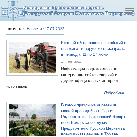
Белорусская Православная Церковь
(Белорусский Экзархат Московского Патриархата)
Новости
17.07.2022
Навигатор:
/
Краткий обзор основных событий в
епархиях Белорусского Экзархата
в период с 11 по 17 июля
17 июля 2022
Информация подготовлена по
материалам сайтов епархий и
других официальных интернет-
источников.
Подробнее »
В канун праздника обретения
мощей преподобного Сергия
Радонежского Патриарший Экзарх
всея Беларуси сослужил
Предстоятелю Русской Церкви за
всенощным бдением в Троице-