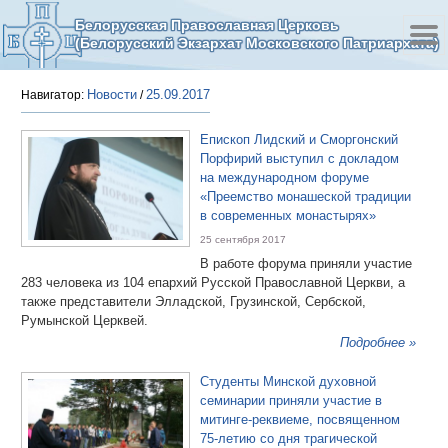
Белорусская Православная Церковь
(Белорусский Экзархат Московского Патриархата)
Новости
25.09.2017
Навигатор:
/
Епископ Лидский и Сморгонский
Порфирий выступил с докладом
на международном форуме
«Преемство монашеской традиции
в современных монастырях»
25 сентября 2017
В работе форума приняли участие
283 человека из 104 епархий Русской Православной Церкви, а
также представители Элладской, Грузинской, Сербской,
Румынской Церквей.
Подробнее »
Студенты Минской духовной
семинарии приняли участие в
митинге-реквиеме, посвященном
75-летию со дня трагической