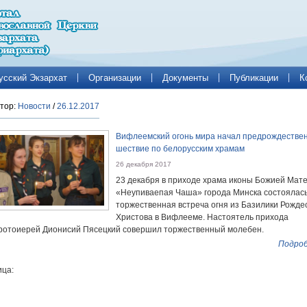
усский Экзархат
Организации
Документы
Публикации
К
тор:
Новости
/
26.12.2017
Вифлеемский огонь мира начал предрождестве
шествие по белорусским храмам
26 декабря 2017
23 декабря в приходе храма иконы Божией Мат
«Неупиваепая Чаша» города Минска состоялас
торжественная встреча огня из Базилики Рожде
Христова в Вифлееме. Настоятель прихода
ротоиерей Дионисий Пясецкий совершил торжественный молебен.
Подроб
ца: