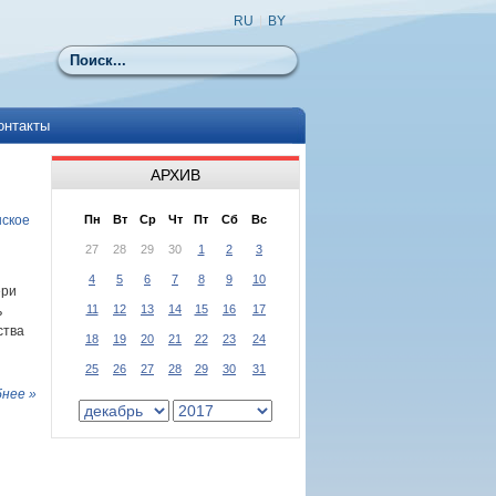
RU
|
BY
Поиск
онтакты
АРХИВ
нское
Пн
Вт
Ср
Чт
Пт
Сб
Вс
27
28
29
30
1
2
3
4
5
6
7
8
9
10
ери
11
12
13
14
15
16
17
ь
ства
18
19
20
21
22
23
24
25
26
27
28
29
30
31
нее »