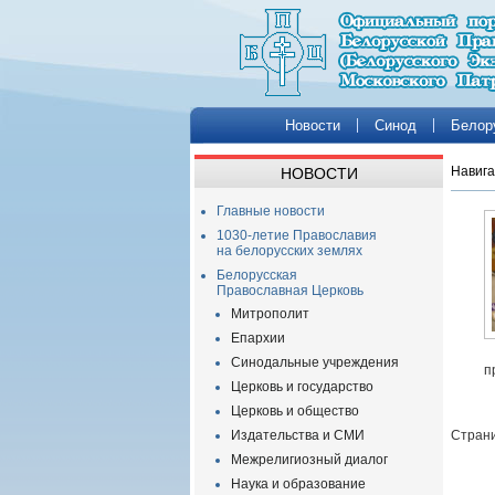
Новости
Синод
Белор
Навига
НОВОСТИ
Главные новости
1030-летие Православия
на белорусских землях
Белорусская
Православная Церковь
Митрополит
Епархии
Синодальные учреждения
п
Церковь и государство
Церковь и общество
Издательства и СМИ
Страни
Межрелигиозный диалог
Наука и образование