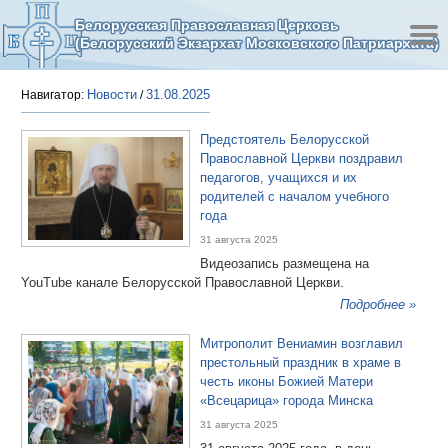
Белорусская Православная Церковь
(Белорусский Экзархат Московского Патриархата)
Новости
31.08.2025
Навигатор:
/
Предстоятель Белорусской
Православной Церкви поздравил
педагогов, учащихся и их
родителей с началом учебного
года
31 августа 2025
Видеозапись размещена на
YouTube канале Белорусской Православной Церкви.
Подробнее »
Митрополит Вениамин возглавил
престольный праздник в храме в
честь иконы Божией Матери
«Всецарица» города Минска
31 августа 2025