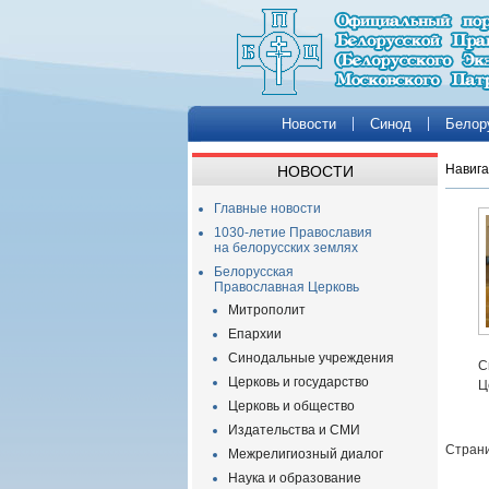
Новости
Синод
Белор
Навига
НОВОСТИ
Главные новости
1030-летие Православия
на белорусских землях
Белорусская
Православная Церковь
Митрополит
Епархии
Синодальные учреждения
С
Церковь и государство
Ц
Церковь и общество
Издательства и СМИ
Страни
Межрелигиозный диалог
Наука и образование