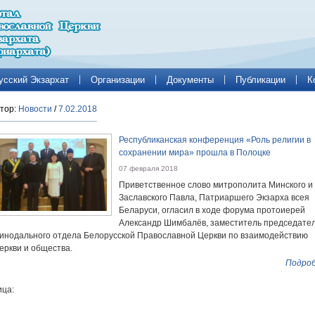
усский Экзархат
Организации
Документы
Публикации
К
тор:
Новости
/
7.02.2018
Республиканская конференция «Роль религии в
сохранении мира» прошла в Полоцке
07 февраля 2018
Приветственное слово митрополита Минского и
Заславского Павла, Патриаршего Экзарха всея
Беларуси, огласил в ходе форума протоиерей
Александр Шимбалёв, заместитель председате
инодального отдела Белорусской Православной Церкви по взаимодействию
еркви и общества.
Подроб
ца: