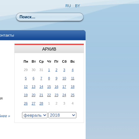
RU
|
BY
Поиск
онтакты
АРХИВ
Пн
Вт
Ср
Чт
Пт
Сб
Вс
29
30
31
1
2
3
4
5
6
7
8
9
10
11
12
13
14
15
16
17
18
19
20
21
22
23
24
25
ля
26
27
28
1
2
3
4
нее »