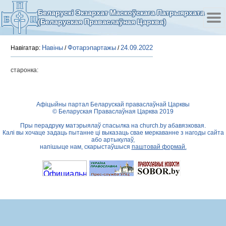
Беларускі Экзархат Маскоўскага Патрыярхата
(Беларуская Праваслаўная Царква)
Навіны
Фотарэпартажы
24.09.2022
Навігатар:
/
/
старонка:
Афіцыйны партал Беларускай праваслаўнай Царквы
© Беларуская Праваслаўная Царква 2019
Пры перадруку матэрыялаў спасылка на
church.by
абавязковая.
Калі вы хочаце задаць пытанне ці выказаць свае меркаванне з нагоды сайта
або артыкулаў,
напішыце нам, скарыстаўшыся
паштовай формай.