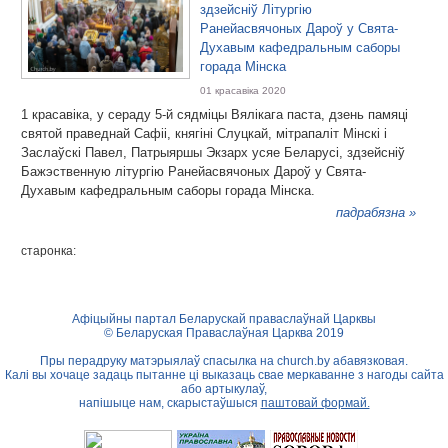
здзейсніў Літургію
Ранейасвячоных Дароў у Свята-
Духавым кафедральным саборы
горада Мінска
01 красавіка 2020
1 красавіка, у сераду 5-й сядміцы Вялікага паста, дзень памяці
святой праведнай Сафіі, княгіні Слуцкай, мітрапаліт Мінскі і
Заслаўскі Павел, Патрыяршы Экзарх усяе Беларусі, здзейсніў
Бажэственную літургію Ранейасвячоных Дароў у Свята-
Духавым кафедральным саборы горада Мінска.
падрабязна »
старонка:
Афіцыйны партал Беларускай праваслаўнай Царквы
© Беларуская Праваслаўная Царква 2019
Пры перадруку матэрыялаў спасылка на
church.by
абавязковая.
Калі вы хочаце задаць пытанне ці выказаць свае меркаванне з нагоды сайта
або артыкулаў,
напішыце нам, скарыстаўшыся
паштовай формай.