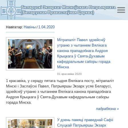
Беларускі Экзархат Маскоўскага Патрыярхата
(Беларуская Праваслаўная Царква)
Навіны
1.04.2020
Навігатар:
/
Мітрапаліт Павел здзейсніў
утраню з чытаннем Вялікага
канона прападобнага Андрэя
Крыцкага ў Свята-Духавым
кафедральным саборы горада
Мінска
01 красавіка 2020
1 красавіка, у сераду пятага тыдня Вялікага посту, мітрапаліт
Мінскі і Заслаўскі Павел, Патрыяршы Экзарх усяе Беларусі,
здзейсніў утраню з чытаннем Вялікага канона прападобнага
Андрэя Крыцкага ў Свята-Духавым кафедральным саборы
горада Мінска.
падрабязна »
У дзень памяці праведнай Сафіі
Слуцкай Патрыяршы Экзарх