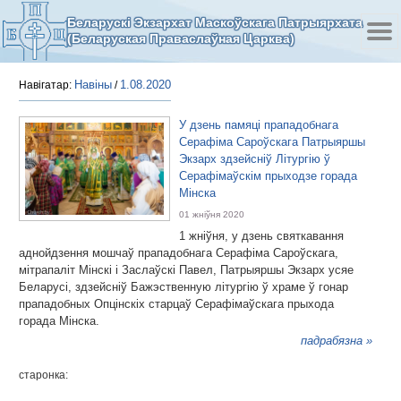
Беларускі Экзархат Маскоўскага Патрыярхата
(Беларуская Праваслаўная Царква)
Навіны
1.08.2020
Навігатар:
/
У дзень памяці прападобнага
Серафіма Сароўскага Патрыяршы
Экзарх здзейсніў Літургію ў
Серафімаўскім прыходзе горада
Мінска
01 жніўня 2020
1 жніўня, у дзень святкавання
аднойдзення мошчаў прападобнага Серафіма Сароўскага,
мітрапаліт Мінскі і Заслаўскі Павел, Патрыяршы Экзарх усяе
Беларусі, здзейсніў Бажэственную літургію ў храме ў гонар
прападобных Опцінскіх старцаў Серафімаўскага прыхода
горада Мінска.
падрабязна »
старонка: