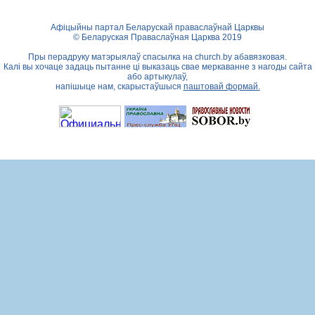
Афіцыйны партал Беларускай праваслаўнай Царквы
© Беларуская Праваслаўная Царква 2019
Пры перадруку матэрыялаў спасылка на
church.by
абавязковая.
Калі вы хочаце задаць пытанне ці выказаць свае меркаванне з нагоды сайта
або артыкулаў,
напішыце нам, скарыстаўшыся
паштовай формай.