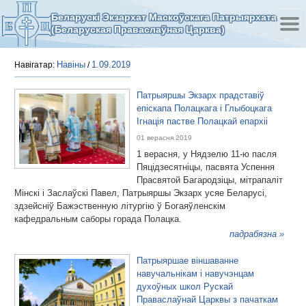
Беларускі Экзархат Маскоўскага Патрыярхата
(Беларуская Праваслаўная Царква)
Навіны
1.09.2019
Навігатар:
/
Патрыяршы Экзарх прадставіў
епіскапа Полацкага і Глыбоцкага
Ігнація пастве Полацкай епархіі
01 верасня 2019
1 верасня, у Нядзелю 11-ю пасля
Пяцідзесятніцы, пасвята Успення
Прасвятой Багародзіцы, мітрапаліт
Мінскі і Заслаўскі Павел, Патрыяршы Экзарх усяе Беларусі,
здзейсніў Бажэственную літургію ў Богаяўленскім
кафедральным саборы горада Полацка.
падрабязна »
Патрыяршае віншаванне
навучальнікам і навучэнцам
духоўных школ Рускай
Праваслаўнай Царквы з пачаткам