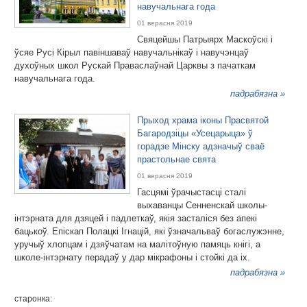
навучальнага года
01 верасня 2019
Свяцейшы Патрыярх Маскоўскі і
ўсяе Русі Кірыл павіншаваў навучальнікаў і навучэнцаў
духоўных школ Рускай Праваслаўнай Царквы з пачаткам
навучальнага года.
падрабязна »
Прыход храма іконы Прасвятой
Багародзіцы «Усецарыца» ў
горадзе Мінску адзначыў сваё
прастольнае свята
01 верасня 2019
Гасцямі ўрачыстасці сталі
выхаванцы Сенненскай школы-
інтэрната для дзяцей і падлеткаў, якія засталіся без апекі
бацькоў. Епіскап Полацкі Ігнацій, які ўзначальваў богаслужэнне,
уручыў хлопцам і дзяўчатам на малітоўную памяць кнігі, а
школе-інтэрнату перадаў у дар мікрафоны і стойкі да іх.
падрабязна »
старонка: