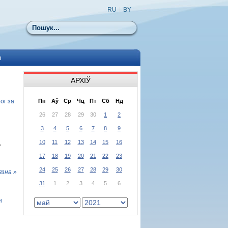
RU
|
BY
Пошук
ы
АРХІЎ
ог за
Пн
Аў
Ср
Чц
Пт
Сб
Нд
26
27
28
29
30
1
2
3
4
5
6
7
8
9
10
11
12
13
14
15
16
,
17
18
19
20
21
22
23
24
25
26
27
28
29
30
язна »
31
1
2
3
4
5
6
н