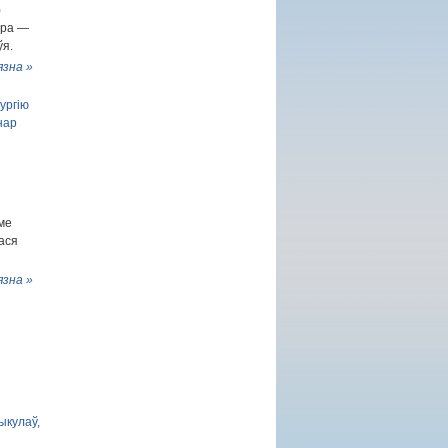
)
ыра —
ўя.
язна »
ургію
нар
ме
лася
язна »
ыкулаў,