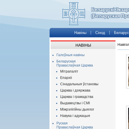
Беларускі Экза
(Беларуская Пр
Навіны
Сінод
Беларус
Навіга
НАВІНЫ
Галоўныя навіны
Беларуская
Праваслаўная Царква
Мітрапаліт
Епархіі
Сінадальныя ўстановы
Царква і дзяржава
Царква і грамадства
Выдавецтвы і СМІ
Міжрэлігійны дыялог
Навука і адукацыя
Руская
Праваслаўная Царква