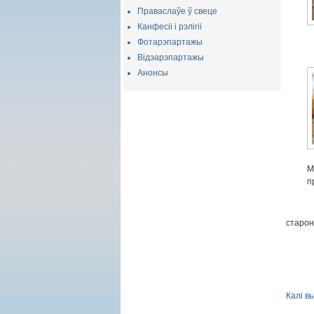
Праваслаўе ў свеце
Канфесіі і рэлігіі
Фотарэпартажы
Відэарэпартажы
Анонсы
М
п
старон
Калі в