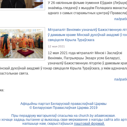
У 26-хвілінным фільме ігумення Еўдакія (Ляўшук
знаёміць гледачоў з жыццём Полацкага манаст
аднаго з самых старажытных цэнтраў Правасла
падраб
Мітрапаліт Веніямін узначаліў Бажэственную літ
ў дамавым храме Мінскай духоўнай акадэміі ў го
свяціцеля Кірыла Тураўскага
12 мая 2021
12 мая 2021 года мітрапаліт Мінскі і Заслаўскі
Веніямін, Патрыяршы Экзарх усяе Беларусі,
узначаліў Бажэственную літургію ў дамовым хра
інскай духоўнай акадэміі ў гонар свяціцеля Кірыла Тураўскага, у якім адзнача
растольнае свята.
падраб
ка:
Афіцыйны партал Беларускай праваслаўнай Царквы
© Беларуская Праваслаўная Царква 2019
Пры перадруку матэрыялаў спасылка на
church.by
абавязковая.
ы хочаце задаць пытанне ці выказаць свае меркаванне з нагоды сайта або арт
напішыце нам, скарыстаўшыся
паштовай формай.