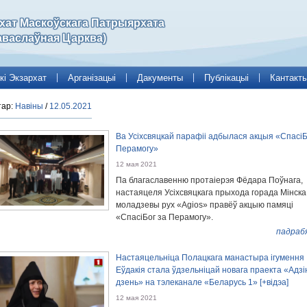
рхат Маскоўскага Патрыярхата
аваслаўная Царква)
кі Экзархат
Арганізацыі
Дакументы
Публікацыі
Кантакт
тар:
Навіны
/
12.05.2021
Ва Усіхсвяцкай парафіі адбылася акцыя «СпасіБ
Перамогу»
12 мая 2021
Па благаславенню протаіерэя Фёдара Поўнага,
настаяцеля Усіхсвяцкага прыхода горада Мінска
моладзевы рух «Agios» правёў акцыю памяці
«СпасіБог за Перамогу».
падраб
Настаяцельніца Полацкага манастыра ігумення
Еўдакія стала ўдзельніцай новага праекта «Адзі
дзень» на тэлеканале «Беларусь 1» [+відэа]
12 мая 2021