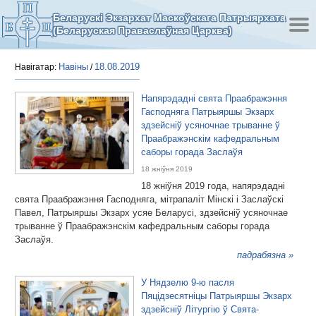
Беларускі Экзархат Маскоўскага Патрыярхата
(Беларуская Праваслаўная Царква)
Навіны
18.08.2019
Навігатар:
/
Напярэдадні свята Праабражэння
Гасподняга Патрыяршы Экзарх
здзейсніў усяночнае трыванне ў
Праабражэнскім кафедральным
саборы горада Заслаўя
18 жніўня 2019
18 жніўня 2019 года, напярэдадні
свята Праабражэння Гасподняга, мітрапаліт Мінскі і Заслаўскі
Павел, Патрыяршы Экзарх усяе Беларусі, здзейсніў усяночнае
трыванне ў Праабражэнскім кафедральным саборы горада
Заслаўя.
падрабязна »
У Нядзелю 9-ю пасля
Пяцідзесятніцы Патрыяршы Экзарх
здзейсніў Літургію ў Свята-