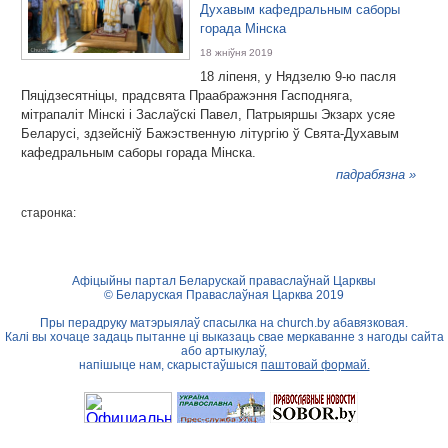
Духавым кафедральным саборы
горада Мінска
18 жніўня 2019
18 ліпеня, у Нядзелю 9-ю пасля
Пяцідзесятніцы, прадсвята Праабражэння Гасподняга,
мітрапаліт Мінскі і Заслаўскі Павел, Патрыяршы Экзарх усяе
Беларусі, здзейсніў Бажэственную літургію ў Свята-Духавым
кафедральным саборы горада Мінска.
падрабязна »
старонка:
Афіцыйны партал Беларускай праваслаўнай Царквы
© Беларуская Праваслаўная Царква 2019
Пры перадруку матэрыялаў спасылка на
church.by
абавязковая.
Калі вы хочаце задаць пытанне ці выказаць свае меркаванне з нагоды сайта
або артыкулаў,
напішыце нам, скарыстаўшыся
паштовай формай.