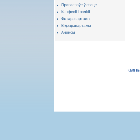
Праваслаўе ў свеце
Канфесіі і рэлігіі
Фотарэпартажы
Відэарэпартажы
Анонсы
Калі в