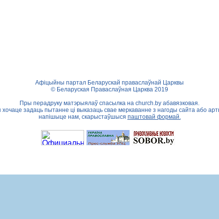
Афіцыйны партал Беларускай праваслаўнай Царквы
© Беларуская Праваслаўная Царква 2019
Пры перадруку матэрыялаў спасылка на
church.by
абавязковая.
ы хочаце задаць пытанне ці выказаць свае меркаванне з нагоды сайта або арт
напішыце нам, скарыстаўшыся
паштовай формай.