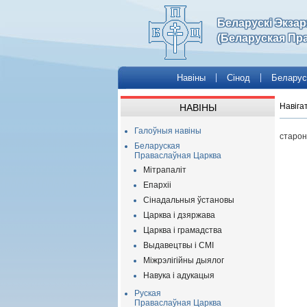
Беларускі Экза
(Беларуская Пр
Навіны
Сінод
Беларус
Навіга
НАВІНЫ
Галоўныя навіны
старон
Беларуская
Праваслаўная Царква
Мітрапаліт
Епархіі
Сінадальныя ўстановы
Царква і дзяржава
Царква і грамадства
Выдавецтвы і СМІ
Міжрэлігійны дыялог
Навука і адукацыя
Руская
Праваслаўная Царква