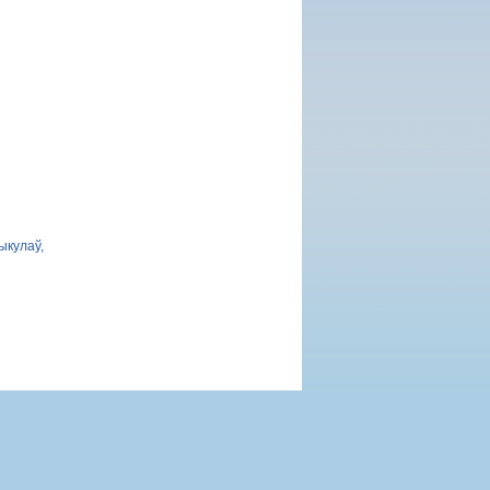
ыкулаў,