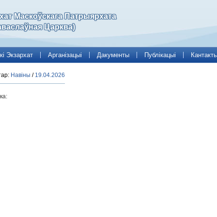
рхат Маскоўскага Патрыярхата
аваслаўная Царква)
кі Экзархат
Арганізацыі
Дакументы
Публікацыі
Кантакт
тар:
Навіны
/
19.04.2026
ка: