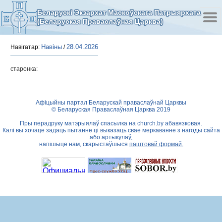
Беларускі Экзархат Маскоўскага Патрыярхата
(Беларуская Праваслаўная Царква)
Навіны
28.04.2026
Навігатар:
/
старонка:
Афіцыйны партал Беларускай праваслаўнай Царквы
© Беларуская Праваслаўная Царква 2019
Пры перадруку матэрыялаў спасылка на
church.by
абавязковая.
Калі вы хочаце задаць пытанне ці выказаць свае меркаванне з нагоды сайта
або артыкулаў,
напішыце нам, скарыстаўшыся
паштовай формай.