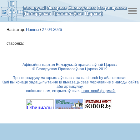
Беларускі Экзархат Маскоўскага Патрыярхата
(Беларуская Праваслаўная Царква)
Навіны
27.04.2026
Навігатар:
/
старонка:
Афіцыйны партал Беларускай праваслаўнай Царквы
© Беларуская Праваслаўная Царква 2019
Пры перадруку матэрыялаў спасылка на
church.by
абавязковая.
Калі вы хочаце задаць пытанне ці выказаць свае меркаванне з нагоды сайта
або артыкулаў,
напішыце нам, скарыстаўшыся
паштовай формай.