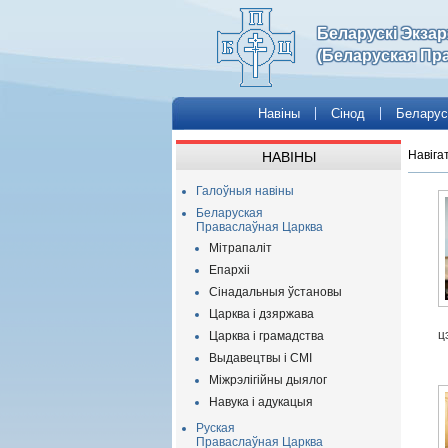
Беларускі Экза
(Беларуская Пр
Навіны
Сінод
Беларус
Навіга
НАВІНЫ
Галоўныя навіны
Беларуская
Праваслаўная Царква
Мітрапаліт
Епархіі
Сінадальныя ўстановы
Царква і дзяржава
ц
Царква і грамадства
Выдавецтвы і СМІ
Міжрэлігійны дыялог
Навука і адукацыя
Руская
Праваслаўная Царква