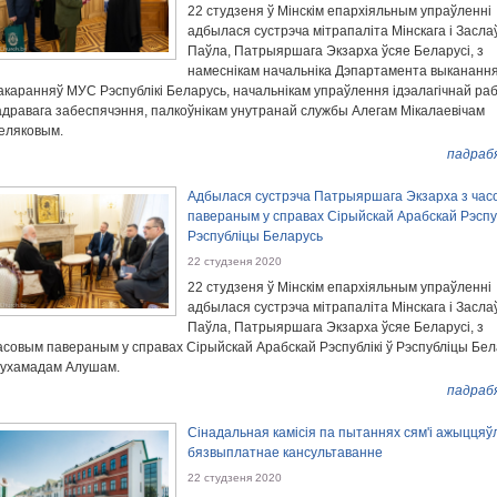
22 студзеня ў Мінскім епархіяльным упраўленні
адбылася сустрэча мітрапаліта Мінскага і Засла
Паўла, Патрыяршага Экзарха ўсяе Беларусі, з
намеснікам начальніка Дэпартамента выкананн
акаранняў МУС Рэспублікі Беларусь, начальнікам упраўлення ідэалагічнай раб
адравага забеспячэння, палкоўнікам унутранай службы Алегам Мікалаевічам
еляковым.
падраб
Адбылася сустрэча Патрыяршага Экзарха з ча
павераным у справах Сірыйскай Арабскай Рэспуб
Рэспубліцы Беларусь
22 студзеня 2020
22 студзеня ў Мінскім епархіяльным упраўленні
адбылася сустрэча мітрапаліта Мінскага і Засла
Паўла, Патрыяршага Экзарха ўсяе Беларусі, з
асовым павераным у справах Сірыйскай Арабскай Рэспублікі ў Рэспубліцы Бе
ухамадам Алушам.
падраб
Сінадальная камісія па пытаннях сям'і ажыццяў
бязвыплатнае кансультаванне
22 студзеня 2020