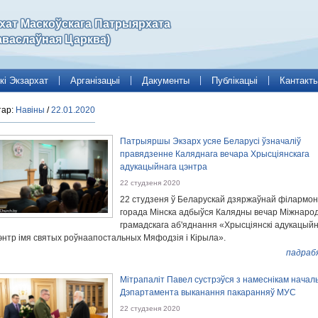
рхат Маскоўскага Патрыярхата
аваслаўная Царква)
кі Экзархат
Арганізацыі
Дакументы
Публікацыі
Кантакт
тар:
Навіны
/
22.01.2020
Патрыяршы Экзарх усяе Беларусі ўзначаліў
правядзенне Каляднага вечара Хрысціянскага
адукацыйнага цэнтра
22 студзеня 2020
22 студзеня ў Беларускай дзяржаўнай філармоні
горада Мінска адбыўся Калядны вечар Міжнаро
грамадскага аб'яднання «Хрысціянскі адукацый
энтр імя святых роўнаапостальных Мяфодзія і Кірыла».
падраб
Мітрапаліт Павел сустрэўся з намеснікам началь
Дэпартамента выканання пакаранняў МУС
22 студзеня 2020