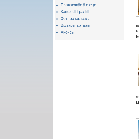
Праваслаўе ў свеце
Канфесіі і рэлігіі
Фотарэпартажы
Відэарэпартажы
п
к
Анонсы
Б
ч
М