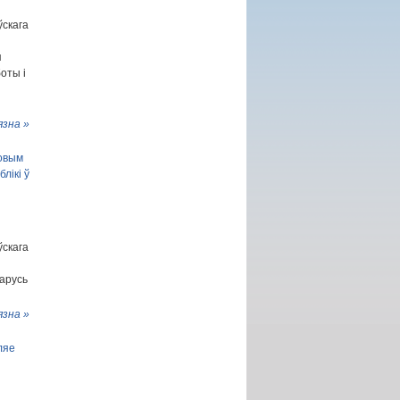
ўскага
я
оты і
язна »
совым
лікі ў
ўскага
ларусь
язна »
ляе