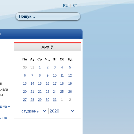
RU
|
BY
Пошук
ы
АРХІЎ
Пн
Аў
Ср
Чц
Пт
Сб
Нд
30
31
1
2
3
4
5
6
7
8
9
10
11
12
13
14
15
16
17
18
19
і
днага
20
21
22
23
24
25
26
ны
27
28
29
30
31
1
2
язна »
ніка