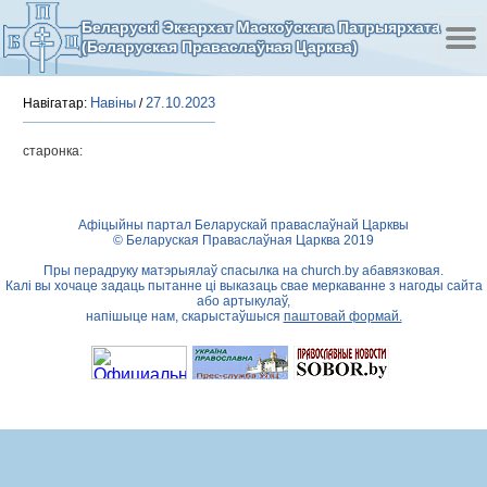
Беларускі Экзархат Маскоўскага Патрыярхата
(Беларуская Праваслаўная Царква)
Навіны
27.10.2023
Навігатар:
/
старонка:
Афіцыйны партал Беларускай праваслаўнай Царквы
© Беларуская Праваслаўная Царква 2019
Пры перадруку матэрыялаў спасылка на
church.by
абавязковая.
Калі вы хочаце задаць пытанне ці выказаць свае меркаванне з нагоды сайта
або артыкулаў,
напішыце нам, скарыстаўшыся
паштовай формай.