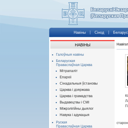
Беларускі Экза
(Беларуская Пр
Навіны
Сінод
Беларус
Навіга
НАВІНЫ
Галоўныя навіны
Беларуская
Праваслаўная Царква
Мітрапаліт
Епархіі
Сінадальныя ўстановы
Царква і дзяржава
К
Царква і грамадства
Л
Выдавецтвы і СМІ
П
Міжрэлігійны дыялог
Навука і адукацыя
Руская
старон
Праваслаўная Царква