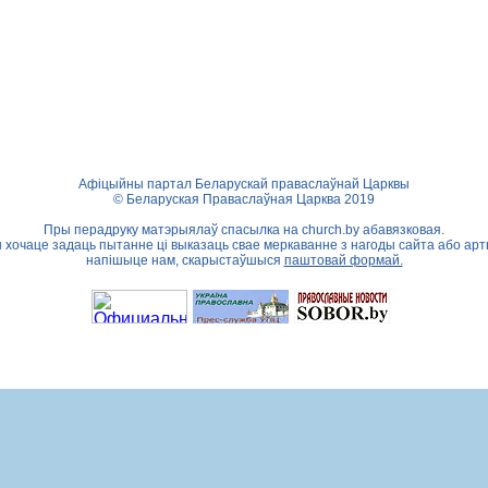
Афіцыйны партал Беларускай праваслаўнай Царквы
© Беларуская Праваслаўная Царква 2019
Пры перадруку матэрыялаў спасылка на
church.by
абавязковая.
ы хочаце задаць пытанне ці выказаць свае меркаванне з нагоды сайта або арт
напішыце нам, скарыстаўшыся
паштовай формай.