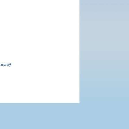
ыкулаў,