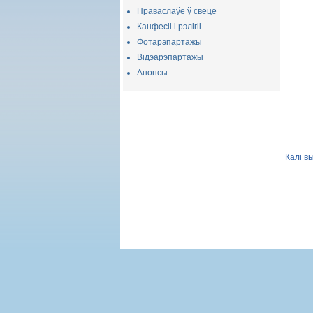
Праваслаўе ў свеце
Канфесіі і рэлігіі
Фотарэпартажы
Відэарэпартажы
Анонсы
Калі в