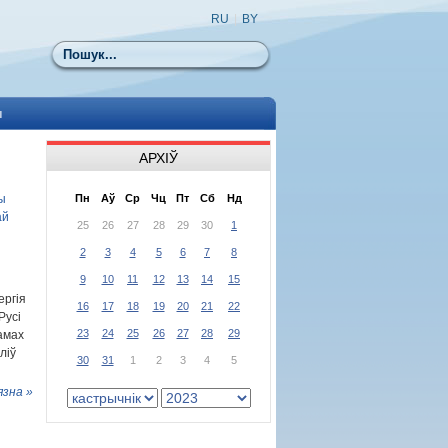
RU
|
BY
Пошук
ы
АРХІЎ
ы
Пн
Аў
Ср
Чц
Пт
Сб
Нд
ай
25
26
27
28
29
30
1
2
3
4
5
6
7
8
9
10
11
12
13
14
15
ергія
16
17
18
19
20
21
22
Русі
23
24
25
26
27
28
29
рамах
ліў
30
31
1
2
3
4
5
язна »