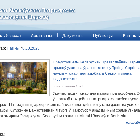
рхат Маскоўскага Патрыярхата
аваслаўная Царква)
кі Экзархат
Арганізацыі
Дакументы
Публікацыі
Кантакт
тар:
Навіны
/
8.10.2023
Прадстаяцель Беларускай Праваслаўнай Царкв
прыняў удзел ва ўрачыстасцях у Троіца-Сергіев
лаўры ў гонар прападобнага Сергія, ігумена
Раданежскага
08 кастрычніка 2023
Урачыстасці ў гонар дня памяці прападобнага С
ўзначаліў Свяцейшы Патрыярх Маскоўскі і ўсяе 
ірыл. Па традыцыі, архіерэйскія набажэнствы адбыліся ў гэты дзень ва ўсіх х
аўры. Служэнне Бажэственнай літургіі ў Пакроўскім акадэмічным храме ўзнача
атрыяршы Экзарх усяе Беларусі мітрапаліт Мінскі і Заслаўскі Веніямін.
падраб
ка: