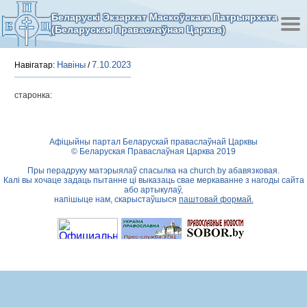
Беларускі Экзархат Маскоўскага Патрыярхата
(Беларуская Праваслаўная Царква)
Навіны
7.10.2023
Навігатар:
/
старонка:
Афіцыйны партал Беларускай праваслаўнай Царквы
© Беларуская Праваслаўная Царква 2019
Пры перадруку матэрыялаў спасылка на
church.by
абавязковая.
Калі вы хочаце задаць пытанне ці выказаць свае меркаванне з нагоды сайта
або артыкулаў,
напішыце нам, скарыстаўшыся
паштовай формай.