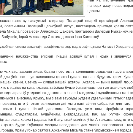
чын на пастаўленне кр
на верх даху новаствора
царквы.
аасвяшчэнству саслужылі: сакратар Полацкай епархіі протаіерэй Алякса
кі, благачынны Полацкай царкоўнай акругі, настаяцель прыхода храма свят
ела Міхаіла протаіерэй Аляксандр Шаховіч, протаіерэй Валерый Рыжанкоў, іе
 Бабушкін, іерэй Аляксандр Стотик, дыякан Іаан Камянкоў.
ужэбныя спевы выканаў парафіяльны хор пад кіраўніцтвам Наталлі Хверанец
анчэнні набажэнства епіскап Ігнацій асвяціў купал і крыж і звярнуўся
ных:
ю ўсіх вас, дарагія айцы, браты і сёстры, з сённяшнім радаснай і доўгачака
й для ўсіх нас — усталяваннем крыжа і купала на наш будуемы храм. Купа
 нашай свечкі. Свечка — сімвал нашай ахвяры. Ахвяра — вынік нашай любові
 хто глядзіць на купал храма, заўсёды будзе ўспамінаць пра тую ахвярную люб
асподзь праявіў у адносінах да кожнага з нас. І гледзячы, і здзяйсняючы малітв
яючыся Пачэснаму Крыжу, мы з вамі заўсёды будзем удзельнікамі гэтых падзей
 прыемна, што ў гэтыя велікодныя дні мы з вамі сёння сабраліся для таго, 
ці крыж і купал. Няхай дапаможа Гасподзь усім нам, кіраўнікам гора
чынцам, фундатарам, будаўнікам, ахвярадаўцам. Каб мы хутчэй сконч
іцтва гэтага храма і радаваліся б агульнай малітве ў ім. А таксама таму, што 
ы цэнтр будзе з'яўляцца месцам наведвання для многіх навапалачан і гас
 горада. Храм у гонар святога Архангела Міхаіла стане ўпрыгожэннем горада.