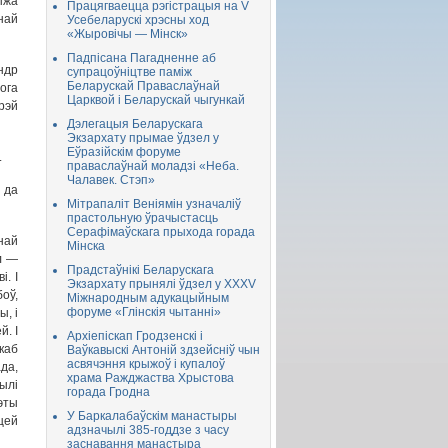
ыжа
Працягваецца рэгістрацыя на V
най
Усебеларускі хрэсны ход
«Жыровічы — Мінск»
Падпісана Пагадненне аб
ндр
супрацоўніцтве паміж
Беларускай Праваслаўнай
ога
Царквой і Беларускай чыгункай
рэй
Дэлегацыя Беларускага
Экзархату прымае ўдзел у
Еўразійскім форуме
.
праваслаўнай моладзі «Неба.
Чалавек. Стэп»
 да
Мітрапаліт Веніямін узначаліў
прастольную ўрачыстасць
Серафімаўскага прыхода горада
най
Мінска
л —
Прадстаўнікі Беларускага
. І
Экзархату прынялі ўдзел у XXXV
оў,
Міжнародным адукацыйным
форуме «Глінскія чытанні»
ы, і
. І
Архіепіскап Гродзенскі і
каб
Ваўкавыскі Антоній здзейсніў чын
асвячэння крыжоў і купалоў
да,
храма Ражджаства Хрыстова
ылі
горада Гродна
гэты
У Баркалабаўскім манастыры
цей
адзначылі 385-годдзе з часу
заснавання манастыра