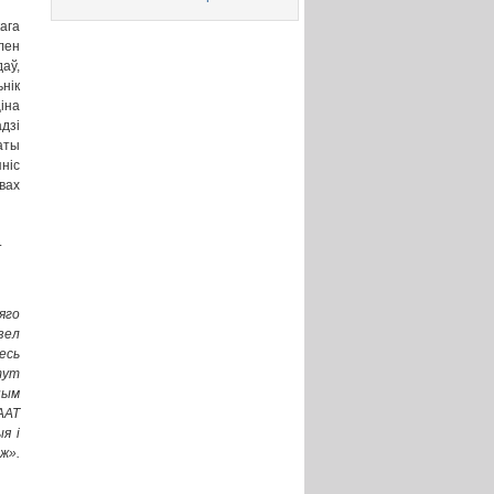
ага
лен
аў,
нік
іна
дзі
аты
ніс
вах
.
яго
зел
есь
тут
ным
ААТ
я і
ж».