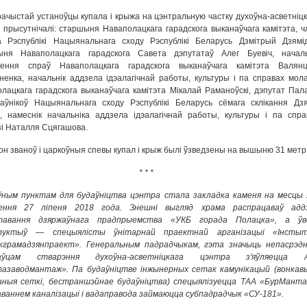
ачыстай устаноўцы купала і крыжа на цэнтральную частку духоўна-асветніцк
 прысутнічалі: старшыня Наваполацкага гарадскога выканаўчага камітэта, ч
 Рэспублікі Нацыянальнага сходу Рэспублікі Беларусь Дзмітрый Дзямід
ыня Наваполацкага гарадскога Савета дэпутатаў Алег Буевіч, началь
лення спраў Наваполацкага гарадскога выканаўчага камітэта Валянц
енка, начальнік аддзела ідэалагічнай работы, культуры і па справах мола
лацкага гарадскога выканаўчага камітэта Мікалай Раманоўскі, дэпутат Пал
аўнікоў Нацыянальнага сходу Рэспублікі Беларусь сёмага склікання Дзя
, намеснік начальніка аддзела ідэалагічнай работы, культуры і па спра
і Наталля Сцягашова.
он званоў і царкоўныя спевы купал і крыж былі ўзведзены на вышыню 31 метр
* * *
ўным пунктам для будаўніцтва цэнтра стала закладка каменя на месцы 
зення 27 ліпеня 2018 года. Знешні выгляд храма распрацаваў адд
тавання дзяржаўнага прадпрыемства «УКБ горада Полацка», а ўв
руктыў — спецыялісты ўнітарнай праектнай арганізацыі «Інсты
скграмадзянпраект». Генеральным падрадчыкам, гэта значыць непасрэд
наўцам стварэння духоўна-асветніцкага цэнтра з'яўляецца 
азаводмантаж». Па будаўніцтве інжынерных сетак камунікацый (вонкавы
аныя сеткі, бестраншэйнае будаўніцтва) спецыялізуецца ТАА «БурМанта
ваннем каналізацыі і вадаправода займаюцца субпадрадчык «СУ-181».