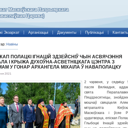
рхат Маскоўскага Патрыярхата
аваслаўная Царква)
кі Экзархат
Арганізацыі
Дакументы
Публікацыі
Кантакт
тар:
Навіны
КАП ПОЛАЦКІ ІГНАЦІЙ ЗДЗЕЙСНІЎ ЧЫН АСВЯЧЭННЯ
АЛА І КРЫЖА ДУХОЎНА-АСВЕТНІЦКАГА ЦЭНТРА З
МАМ У ГОНАР АРХАНГЕЛА МІХАІЛА Ў НАВАПОЛАЦКУ
еня 2021
2 чэрвеня, у сядміцу 
пасля Вялікадня, адда
свята Перапалавен
Пяцідзесятніцы, знойдзе
мошчаў свяціцеля Алякс
мітрапаліта Кіеўска
Маскоўскага і ўсяе Ру
цудатворца, епіскап Полац
Глыбоцкі Ігнацій здзейс