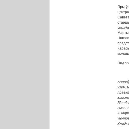
Пры ўр
цэнтра
Савета
старш
упраў
Мартын
Навапо
прадст
Карась
моладз
Пад зв
Адпра
ўзвяд
праек
канст
Віцеб
выка
«Нафт
ўнутр
Уладка