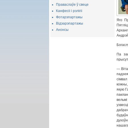
Праваслаўе ў свеце
Канфесіі і рэлігіі
Фотарэпартажы
Яго Пр
Відэарэпартажы
Пятліц
Анонсы
Арханг
Андрэй
Богасл
Па зак
прысут
— Віта
падзея
сімвал
кожны,
якую Г
паклан
вельмі
узвес
дабра
будаўн
духоўн
нашага