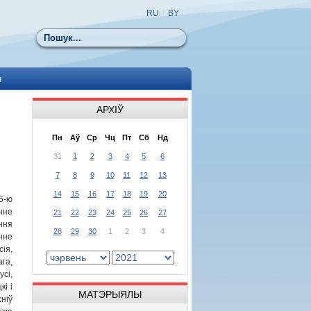
RU
|
BY
Пошук
ы
АРХІЎ
Пн
Аў
Ср
Чц
Пт
Сб
Нд
31
1
2
3
4
5
6
7
8
9
10
11
12
13
14
15
16
17
18
19
20
5-ю
нне
21
22
23
24
25
26
27
ня
28
29
30
1
2
3
4
нне
ія,
га,
сі,
кі і
МАТЭРЫЯЛЫ
ніў