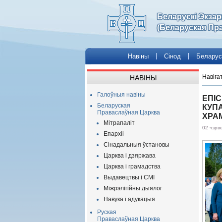
Беларускі Экза
(Беларуская Пр
Навіны
Сінод
Беларус
Навіга
НАВІНЫ
Галоўныя навіны
ЕПІС
Беларуская
КУП
Праваслаўная Царква
ХРА
Мітрапаліт
02 чэрв
Епархіі
Сінадальныя ўстановы
Царква і дзяржава
Царква і грамадства
Выдавецтвы і СМІ
Міжрэлігійны дыялог
Навука і адукацыя
Руская
Праваслаўная Царква