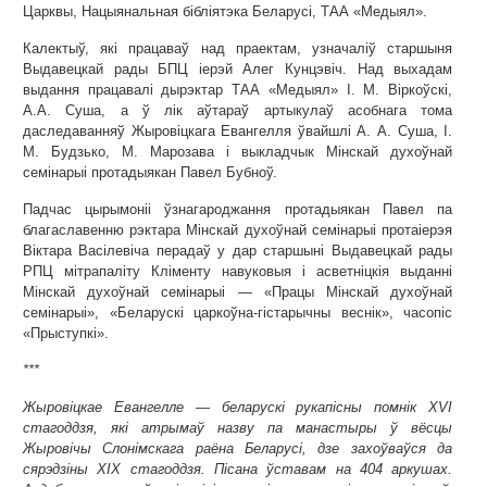
Царквы, Нацыянальная бібліятэка Беларусі, ТАА «Медыял».
Калектыў, які працаваў над праектам, узначаліў старшыня
Выдавецкай рады БПЦ іерэй Алег Кунцэвіч. Над выхадам
выдання працавалі дырэктар ТАА «Медыял» І. М. Віркоўскі,
А.А. Суша, а ў лік аўтараў артыкулаў асобнага тома
даследаванняў Жыровіцкага Евангелля ўвайшлі А. А. Суша, І.
М. Будзько, М. Марозава і выкладчык Мінскай духоўнай
семінарыі протадыякан Павел Бубноў.
Падчас цырымоніі ўзнагароджання протадыякан Павел па
благаславенню рэктара Мінскай духоўнай семінарыі протаіерэя
Віктара Васілевіча перадаў у дар старшыні Выдавецкай рады
РПЦ мітрапаліту Кліменту навуковыя і асветніцкія выданні
Мінскай духоўнай семінарыі — «Працы Мінскай духоўнай
семінарыі», «Беларускі царкоўна-гістарычны веснік», часопіс
«Прыступкі».
***
Жыровіцкае Евангелле — беларускі рукапісны помнік XVI
стагоддзя, які атрымаў назву па манастыры ў вёсцы
Жыровічы Слонімскага раёна Беларусі, дзе захоўваўся да
сярэдзіны XIX стагоддзя. Пісана ўставам на 404 аркушах.