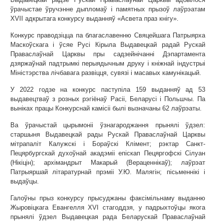
ўрачыстае ўручэнне дыпломаў і памятных прызоў лаўрэатам
XVII адкрытага конкурсу выданняў «Асвета праз кнігу».
Конкурс праводзіцца па благаславенню Свяцейшага Патрыярха
Маскоўскага і ўсяе Русі Кірыла Выдавецкай радай Рускай
Праваслаўнай Царквы пры садзейнічанні Дэпартамента
дзяржаўнай падтрымкі перыядычным друку і кніжнай індустрыі
Міністэрства лічбавага развіцця, сувязі і масавых камунікацый.
У 2022 годзе на конкурс паступіла 159 выданняў ад 53
выдавецтваў з розных рэгіёнаў Расіі, Беларусі і Польшчы. Па
выніках працы Конкурснай камісіі былі вызначаны 62 лаўрэаты.
Ва ўрачыстай цырымоніі ўзнагароджання прынялі ўдзел:
старшыня Выдавецкай рады Рускай Праваслаўнай Царквы
мітрапаліт Калужскі і Бораўскі Клімент; рэктар Санкт-
Пецярбургскай духоўнай акадэміі епіскап Пецяргофскі Сілуан
(Нікіцін); архімандрыт Макарый (Вераценнікаў); лаўрэат
Патрыяршай літаратурнай прэміі У.Ю. Малягін; пісьменнікі і
выдаўцы.
Галоўны прыз конкурсу прысуджаны факсімільнаму выданню
Жыровіцкага Евангелля XVI стагоддзя, у падрыхтоўцы якога
прынялі ўдзел Выдавецкая рада Беларускай Праваслаўнай