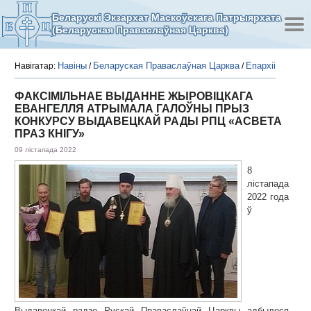
Беларускі Экзархат Маскоўскага Патрыярхата
(Беларуская Праваслаўная Царква)
Навіны
Беларуская Праваслаўная Царква
Епархіі
Навігатар:
/
/
ФАКСІМІЛЬНАЕ ВЫДАННЕ ЖЫРОВІЦКАГА
ЕВАНГЕЛЛЯ АТРЫМАЛА ГАЛОЎНЫ ПРЫЗ
КОНКУРСУ ВЫДАВЕЦКАЙ РАДЫ РПЦ «АСВЕТА
ПРАЗ КНІГУ»
09 лістапада 2022
8
лістапада
2022 года
ў
Выдавецкай радзе Рускай Праваслаўнай Царквы адбылося