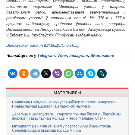
Аздоблена застаўкамі, мініяцюрамі з выявамі евангелістаў,
шматлікімі ініцыяламі. Мініяцюры ўзяты ў шырокія
пазалочаныя рамкі, арнаментаваныя геаметрычным і
раслінным узорамі ў гатычным стылі. На 376-м і 377-м
аркушах па-беларуску зроблены ўкладны запіс канцлера
Вялікага княства Літоўскага Льва Сапегі. Захоўваецца рукапіс
у Бібліятэцы Урублеўскіх Літоўскай акадэміі навук
.
Выдавецкая рада РПЦ
/
МінДС
/
Church.by
Чытайце нас у
Telegram
,
Viber
,
Instagram
,
ВКонтакте
МАТЭРЫЯЛЫ
Падпісана Пагадненне аб супрацоўніцтве паміж Беларускай
Праваслаўнай Царквой і Беларускай чыгункай
Дэлегацыя Беларускага Экзархату прымае ўдзел у Еўразійскім
форуме праваслаўнай моладзі «Неба. Чалавек. Стэп»
Мітрапаліт Веніямін узначаліў прастольную ўрачыстасць
Серафімаўскага прыхода горада Мінска