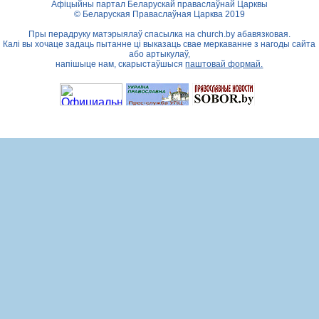
Афіцыйны партал Беларускай праваслаўнай Царквы
© Беларуская Праваслаўная Царква 2019
Пры перадруку матэрыялаў спасылка на
church.by
абавязковая.
Калі вы хочаце задаць пытанне ці выказаць свае меркаванне з нагоды сайта
або артыкулаў,
напішыце нам, скарыстаўшыся
паштовай формай.