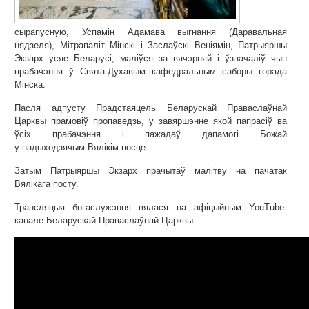
сырапусную, Успамін Адамава выгнання (Даравальная
нядзеля), Мітрапаліт Мінскі і Заслаўскі Веніямін, Патрыяршы
Экзарх усяе Беларусі, маліўся за вячэрняй і ўзначаліў чын
прабачэння ў Свята-Духавым кафедральным саборы горада
Мінска.
Пасля адпусту Прадстаяцель Беларускай Праваслаўнай
Царквы прамовіў пропаведзь, у завяршэнне якой папрасіў ва
ўсіх прабачэння і пажадаў дапамогі Божай
у надыходзячым Вялікім посце.
Затым Патрыяршы Экзарх прачытаў малітву на пачатак
Вялікага посту.
Трансляцыя богаслужэння вялася на афіцыйным YouTube-
канале Беларускай Праваслаўнай Царквы.