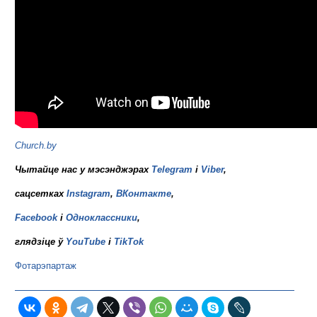
Church.by
Чытайце нас у мэсэнджэрах
Telegram
і
Viber
,
сацсетках
Instagram
,
ВКонтакте
,
Facebook
і
Одноклассники
,
глядзіце ў
YouTube
і
TikTok
Фотарэпартаж