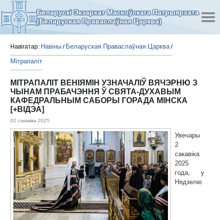
Беларускі Экзархат Маскоўскага Патрыярхата
(Беларуская Праваслаўная Царква)
Навіны
Беларуская Праваслаўная Царква
Навігатар:
/
/
Мітрапаліт
МІТРАПАЛІТ ВЕНІЯМІН УЗНАЧАЛІЎ ВЯЧЭРНЮ З
ЧЫНАМ ПРАБАЧЭННЯ Ў СВЯТА-ДУХАВЫМ
КАФЕДРАЛЬНЫМ САБОРЫ ГОРАДА МІНСКА
[+ВІДЭА]
02 сакавіка 2025
Увечары
2
сакавіка
2025
года, у
Нядзелю