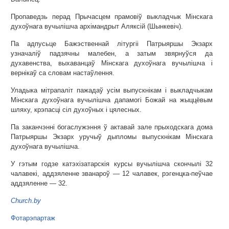
Пропаведзь перад Прычасцем прамовіў выкладчык Мінскага
духоўнага вучылішча архімандрыт Аляксій (Шынкевіч).
Па адпусьце Бажэственнай літургіі Патрыяршы Экзарх
узначаліў падзячны малебен, а затым звярнуўся да
духавенства, выхаванцаў Мінскага духоўнага вучылішча і
вернікаў са словам настаўлення.
Уладыка мітрапаліт пажадаў усім выпускнікам і выкладчыкам
Мінскага духоўнага вучылішча дапамогі Божай на жыццёвым
шляху, крэпасці сіл духоўных і цялесных.
Па заканчэнні богаслужэння ў актавай зале прыходскага дома
Патрыяршы Экзарх уручыў дыпломы выпускнікам Мінскага
духоўнага вучылішча.
У гэтым годзе катэхізатарскія курсы вучылішча скончылі 32
чалавекі, аддзяленне званароў — 12 чалавек, рэгенцка-пеўчае
аддзяленне — 32.
Church.by
Фотарэпартаж