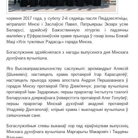
чэрвеня 2017 года, у суботу 2-й сядміцы пасля Пяцідзесятніцы,
мітрапаліт Мінскі і Заслаўскі Павел, Патрыяршы Экзарх усяе
Беларусі, здзейсніў Бажэственную літургію і падзячны
малебен у Еўфрасіннеўскім храме прыхода ў гонар іконы Божай
Маці «Усіх тужлівых Радасць» горада Мінска.
Богаслужэнне здзяйснялася з нагоды выпускнога дня Мінскага
духоўнага вучылішча.
Яго Высокапраасвяшчэнству саслужылі: архімандрыт Аляксій
(Шынкевіч); настаяцель храма протаіерэй Ігар Карасцялёў;
настаяцель прыхода храма апостала Андрэя Першазванага ў
горадзе Мінску протаіерэй Пётр Дзем'янчук; рэктар вучылішча
протаіерэй Іаан Задарожын; першы прарэктар Інстытута тэалогіі
Беларускага дзяржаўнага ўніверсітэта протаіерэй Алег Голубеў;
першы прарэктар Мінскай духоўнай акадэміі протаіерэй
Уладзімір Далгаполаў; клірыкі храма і выкладчыкі вучылішча ў
свяшчэнным сане.
Богаслужэбныя спевы выканаў хор пад кіраўніцтвам выпускніц
Мінскага духоўнага вучылішча Маргарыты Макарэвіч і Таццяны
Валынец.