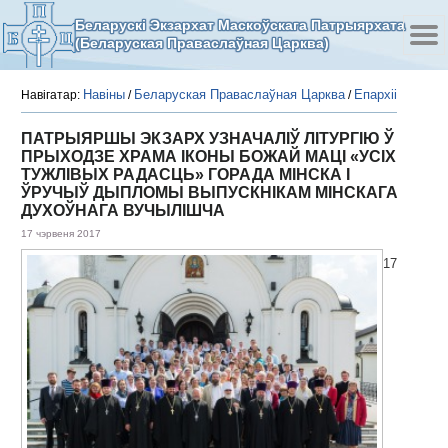
Беларускі Экзархат Маскоўскага Патрыярхата
(Беларуская Праваслаўная Царква)
Навіны
Беларуская Праваслаўная Царква
Епархіі
Навігатар:
/
/
ПАТРЫЯРШЫ ЭКЗАРХ УЗНАЧАЛІЎ ЛІТУРГІЮ Ў
ПРЫХОДЗЕ ХРАМА ІКОНЫ БОЖАЙ МАЦІ «УСІХ
ТУЖЛІВЫХ РАДАСЦЬ» ГОРАДА МІНСКА І
ЎРУЧЫЎ ДЫПЛОМЫ ВЫПУСКНІКАМ МІНСКАГА
ДУХОЎНАГА ВУЧЫЛІШЧА
17 чэрвеня 2017
17