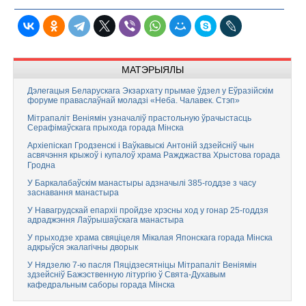
МАТЭРЫЯЛЫ
Дэлегацыя Беларускага Экзархату прымае ўдзел у Еўразійскім
форуме праваслаўнай моладзі «Неба. Чалавек. Стэп»
Мітрапаліт Веніямін узначаліў прастольную ўрачыстасць
Серафімаўскага прыхода горада Мінска
Архіепіскап Гродзенскі і Ваўкавыскі Антоній здзейсніў чын
асвячэння крыжоў і купалоў храма Ражджаства Хрыстова горада
Гродна
У Баркалабаўскім манастыры адзначылі 385-годдзе з часу
заснавання манастыра
У Навагрудскай епархіі пройдзе хрэсны ход у гонар 25-годдзя
адраджэння Лаўрышаўскага манастыра
У прыходзе храма свяціцеля Мікалая Японскага горада Мінска
адкрыўся экалагічны дворык
У Нядзелю 7-ю пасля Пяцідзесятніцы Мітрапаліт Веніямін
здзейсніў Бажэственную літургію ў Свята-Духавым
кафедральным саборы горада Мінска