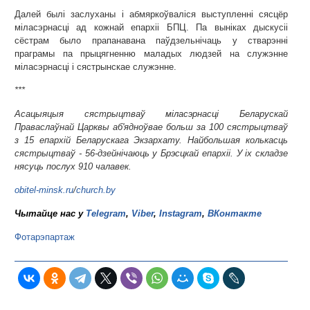
Далей былі заслуханы і абмяркоўваліся выступленні сясцёр
міласэрнасці ад кожнай епархіі БПЦ. Па выніках дыскусіі
сёстрам было прапанавана паўдзельнічаць у стварэнні
праграмы па прыцягненню маладых людзей на служэнне
міласэрнасці і сястрынскае служэнне.
***
Асацыяцыя сястрыцтваў міласэрнасці Беларускай
Праваслаўнай Царквы аб'ядноўвае больш за 100 сястрыцтваў
з 15 епархій Беларускага Экзархату. Найбольшая колькасць
сястрыцтваў - 56-дзейнічаюць у Брэсцкай епархіі. У іх складзе
нясуць послух 910 чалавек.
obitel-minsk.ru
/
church.by
Чытайце нас у
Telegram
,
Viber
,
Instagram
,
ВКонтакте
Фотарэпартаж