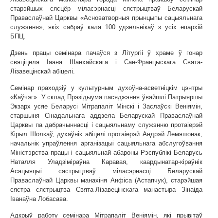
старэйшых сясцёр міласэрнасці сястрыцтваў Беларускай
Праваслаўнай Царквы «Асноватворныя прынцыпы сацыяльнага
служэння», якіх сабраў каля 100 удзельнікаў з усіх епархій
БПЦ.
Дзень працы семінара пачаўся з Літургіі ў храме ў гонар
свяціцеля Іаана Шанхайскага і Сан-Францыскага Свята-
Лізавецінскай абіцелі.
Семінар праходзіў у культурным духоўна-асветніцкім цэнтры
«Каўчэг». У склад Прэзідыума пасяджэння ўвайшлі Патрыяршы
Экзарх усяе Беларусі Мітрапаліт Мінскі і Заслаўскі Веніямін,
старшыня Сінадальнага аддзела Беларускай Праваслаўнай
Царквы па дабрачыннасці і сацыяльнаму служэнню протаіерэй
Кірыл Шолкаў, духаўнік абіцелі протаіерэй Андрэй Лемяшонак,
начальнік упраўлення арганізацыі сацыяльнага абслугоўвання
Міністэрства працы і сацыяльнай абароны Рэспублікі Беларусь
Наталля Уладзіміраўна Каравая, каардынатар-кіраўнік
Асацыяцыі сястрыцтваў міласэрнасці Беларускай
Праваслаўнай Царквы манахіня Анфіса (Астапчук), старэйшая
сястра сястрыцтва Свята-Лізавецінскага манастыра Зінаіда
Іванаўна Лобасава.
Адкрыў работу семінара Мітрапаліт Веніямін, які прывітаў