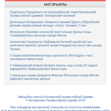
МАТЭРЫЯЛЫ
Падпісана Пагадненне аб супрацоўніцтве паміж Беларускай
Праваслаўнай Царквой і Беларускай чыгункай
Дэлегацыя Беларускага Экзархату прымае ўдзел у Еўразійскім
форуме праваслаўнай моладзі «Неба. Чалавек. Стэп»
Мітрапаліт Веніямін узначаліў прастольную ўрачыстасць
Серафімаўскага прыхода горада Мінска
Архіепіскап Гродзенскі і Ваўкавыскі Антоній здзейсніў чын
асвячэння крыжоў і купалоў храма Ражджаства Хрыстова горада
Гродна
У Баркалабаўскім манастыры адзначылі 385-годдзе з часу
заснавання манастыра
У Навагрудскай епархіі пройдзе хрэсны ход у гонар 25-годдзя
адраджэння Лаўрышаўскага манастыра
У прыходзе храма свяціцеля Мікалая Японскага горада Мінска
адкрыўся экалагічны дворык
Афіцыйны партал Беларускай праваслаўнай Царквы
© Беларуская Праваслаўная Царква 2019
Пры перадруку матэрыялаў спасылка на
church.by
абавязковая.
Калі вы хочаце задаць пытанне ці выказаць свае меркаванне з нагоды сайта