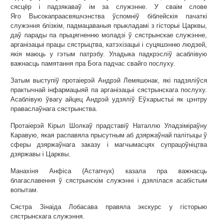
сясцёр і падзякаваў ім за служэнне. У сваім слове
Яго Высокапраасвяшчэнства ўспомніў біблейскія пачаткі
служэння блізкім, падмацаваныя прыкладамі з гісторыі Царквы,
даў парады па прыцягненню моладзі ў сястрынскае служэнне,
арганізацыі працы сястрыцтва, катэхізацыі і суцяшэнню людзей,
якія маюць у гэтым патрэбу. Уладыка падкрэсліў асаблівую
важнасць памятання пра Бога падчас свайго послуху.
Затым выступіў протаіерэй Андрэй Лемяшонак, які падзяліўся
практычнай інфармацыяй па арганізацыі сястрынскага послуху.
Асаблівую ўвагу айцец Андрэй удзяліў Еўхарыстыі як цэнтру
праваслаўнага сястрынства.
Протаіерэй Кірыл Шолкаў прадставіў Наталлю Уладзіміраўну
Каравую, якая распавяла прысутным аб дзяржаўнай палітыцы ў
сферы дзяржаўнага заказу і магчымасцях супрацоўніцтва
дзяржавы і Царквы.
Манахіня Анфіса (Астапчук) казала пра важнасць
благаславення ў сястрынскім служэнні і дзялілася асабістым
вопытам.
Сястра Зінаіда Лобасава правяла экскурс у гісторыю
сястрынскага служэння.