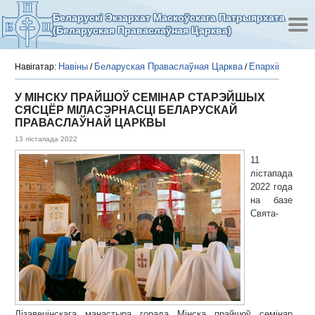
Беларускі Экзархат Маскоўскага Патрыярхата
(Беларуская Праваслаўная Царква)
Навіны
Беларуская Праваслаўная Царква
Епархіі
Навігатар:
/
/
У МІНСКУ ПРАЙШОЎ СЕМІНАР СТАРЭЙШЫХ
СЯСЦЁР МІЛАСЭРНАСЦІ БЕЛАРУСКАЙ
ПРАВАСЛАЎНАЙ ЦАРКВЫ
13 лістапада 2022
11
лістапада
2022 года
на базе
Свята-
Лізавецінскага манастыра горада Мінска прайшоў семінар