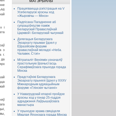
ных
МАТЭРЫЯЛЫ
нне
Працягваецца рэгістрацыя на V
«Аб
Усебеларускі хрэсны ход
най
«Жыровічы — Мінск»
Падпісана Пагадненне аб
супрацоўніцтве паміж
х і
Беларускай Праваслаўнай
ата
Царквой і Беларускай чыгункай
Дэлегацыя Беларускага
Экзархату прымае ўдзел у
раў
Еўразійскім форуме
а з
праваслаўнай моладзі «Неба.
Чалавек. Стэп»
 г.
 да
Мітрапаліт Веніямін узначаліў
прастольную ўрачыстасць
ярх
Серафімаўскага прыхода горада
Мінска
Прадстаўнікі Беларускага
шай
Экзархату прынялі ўдзел у XXXV
цца
Міжнародным адукацыйным
кай
форуме «Глінскія чытанні»
У Навагрудскай епархіі пройдзе
хрэсны ход у гонар 25-годдзя
няў
адраджэння Лаўрышаўскага
ага
манастыра
ыі,
У прыходзе храма свяціцеля
вы,
Мікалая Японскага горада Мінска