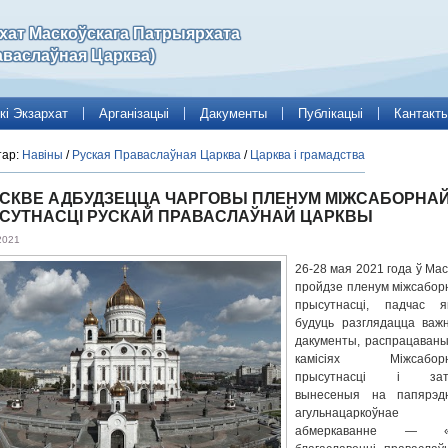
рхат Маскоўскага Патрыярхата
аваслаўная Царква)
кі Экзархат
Арганізацыі
Дакументы
Публікацыі
Кантакт
тар:
Навіны
/
Руская Праваслаўная Царква
/
Царква і грамадства
АСКВЕ АДБУДЗЕЦЦА ЧАРГОВЫ ПЛЕНУМ МІЖСАБОРНА
СУТНАСЦІ РУСКАЙ ПРАВАСЛАЎНАЙ ЦАРКВЫ
2021
26-28 мая 2021 года ў Мас
пройдзе пленум міжсабор
прысутнасці, падчас я
будуць разглядацца важ
дакументы, распрацаваны
камісіях Міжсабор
прысутнасці і зат
вынесеныя на папярэд
агульнацаркоўнае
абмеркаванне — «