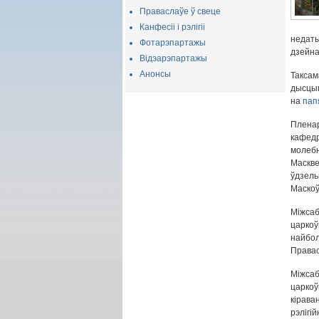
Праваслаўе ў свеце
Канфесіі і рэлігіі
недат
Фотарэпартажы
дзейна
Відэарэпартажы
Анонсы
Такса
дысц
на
пап
Пленар
кафед
молебн
Маскв
ўдзел
Маскоўс
Міжса
царкоў
найбо
Правас
Міжса
царкоў
кірава
рэлігі