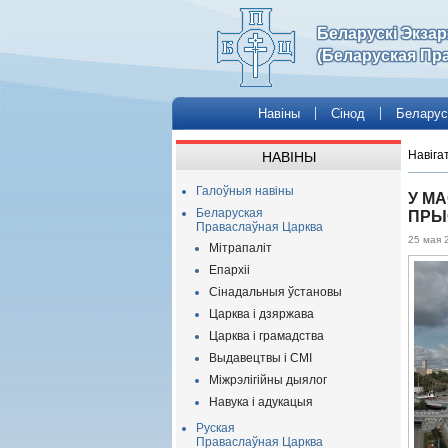
Беларускі Экза
(Беларуская Пр
Навіны
Сінод
Беларус
Навіга
НАВІНЫ
Галоўныя навіны
У М
Беларуская
ПРЫ
Праваслаўная Царква
25 мая 
Мітрапаліт
Епархіі
Сінадальныя ўстановы
Царква і дзяржава
Царква і грамадства
Выдавецтвы і СМІ
Міжрэлігійны дыялог
Навука і адукацыя
Руская
Праваслаўная Царква