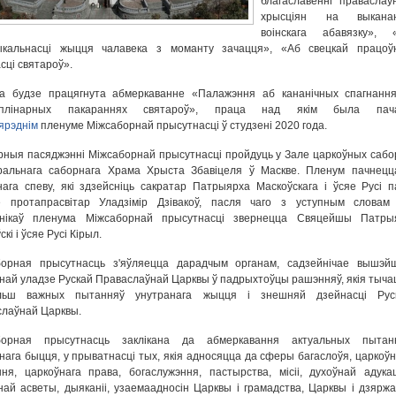
благаславенні праваслаў
хрысціян на выкана
воінскага абавязку», 
ыкальнасці жыцця чалавека з моманту зачацця», «Аб свецкай працоў
сці святароў».
ма будзе працягнута абмеркаванне «Палажэння аб кананічных спагнання
ыплінарных пакараннях святароў», праца над якім была пач
ярэднім
пленуме Міжсаборнай прысутнасці ў студзені 2020 года.
ныя пасяджэнні Міжсаборнай прысутнасці пройдуць у Зале царкоўных сабо
ральнага саборнага Храма Хрыста Збавіцеля ў Маскве. Пленум пачнецц
ага спеву, які здзейсніць сакратар Патрыярха Маскоўскага і ўсяе Русі па
е протапрасвітар Уладзімір Дзівакоў, пасля чаго з уступным словам
ьнікаў пленума Міжсаборнай прысутнасці звернецца Свяцейшы Патры
кі і ўсяе Русі Кірыл.
борная прысутнасць з'яўляецца дарадчым органам, садзейнічае вышэй
най уладзе Рускай Праваслаўнай Царквы ў падрыхтоўцы рашэнняў, якія тыча
льш важных пытанняў унутранага жыцця і знешняй дзейнасці Рус
лаўнай Царквы.
борная прысутнасць заклікана да абмеркавання актуальных пытан
нага быцця, у прыватнасці тых, якія адносяцца да сферы багаслоўя, царкоўн
ння, царкоўнага права, богаслужэння, пастырства, місіі, духоўнай адукац
йнай асветы, дыяканіі, узаемаадносін Царквы і грамадства, Царквы і дзяржа