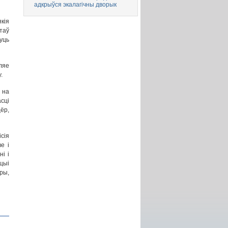
адкрыўся экалагічны дворык
кія
таў
уць
ляе
.
 на
сці
ёр,
сія
е і
і і
цыі
ры,