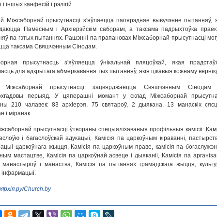
і іншых канфесій і рэлігій.
й Міжсаборнай прысутнасці з'яўляецца папярэдняе вывучэнне пытанняў, я
даюцца Памесным і Архіерэйскім саборамі, а таксама падрыхтоўка праек
яў па гэтых пытаннях. Рашэнні па прапановах Міжсаборнай прысутнасці мог
ца таксама Свяшчэнным Сінодам.
борная прысутнасць з'яўляецца ўнікальнай пляцоўкай, якая прадстаў
асць для адкрытага абмеркавання тых пытанняў, якія цікавыя кожнаму верніку
 Міжсаборнай прысутнасці зацвярджаецца Свяшчэнным Сінодам
охгадовы перыяд. У цяперашні момант у склад Міжсаборнай прысутна
ны 210 чалавек: 83 архіерэя, 75 святароў, 2 дыякана, 13 манаскіх сясц
н і міранак.
жсаборнай прысутнасці ўтвораны спецыялізаваныя профільныя камісіі: Камі
аслоўю і багаслоўскай адукацыі, Камісія па царкоўным кіраванні, пастырств
зацыі царкоўнага жыцця, Камісія па царкоўным праве, камісія па богаслужэнн
ным мастацтве, Камісія па царкоўнай асвеце і дыяканіі, Камісія па арганіза
манастыроў і манаства, Камісія па пытаннях грамадскага жыцця, культу
 і інфармацыі.
рхія.ру
/
Church.by