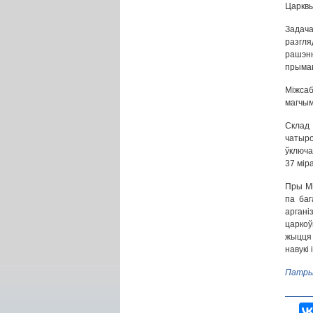
Царквы 
Задача
разгля
рашэнн
прымац
Міжса
магчым
Склад
чатыр
ўключа
37 міра
Пры Мі
па баг
аргані
царкоў
жыцця 
навукі
Патрыя