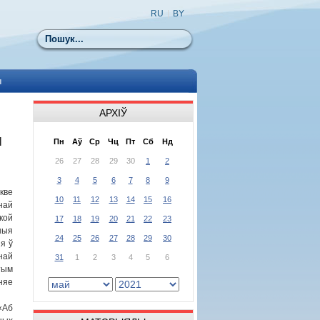
RU
|
BY
Пошук
ы
АРХІЎ
Й
Пн
Аў
Ср
Чц
Пт
Сб
Нд
26
27
28
29
30
1
2
3
4
5
6
7
8
9
кве
10
11
12
13
14
15
16
най
кой
17
18
19
20
21
22
23
ныя
24
25
26
27
28
29
30
я ў
най
31
1
2
3
4
5
6
ым
няе
Аб