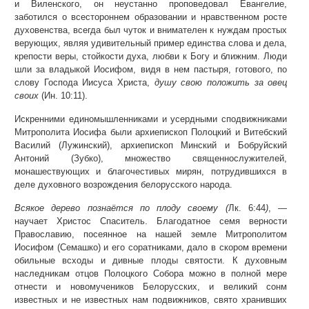
и Виленского, он неустанно проповедовал Евангелие,
заботился о всестороннем образовании и нравственном росте
духовенства, всегда был чуток и внимателен к нуждам простых
верующих, являя удивительный пример единства слова и дела,
крепости веры, стойкости духа, любви к Богу и ближним. Люди
шли за владыкой Иосифом, видя в нем пастыря, готового, по
слову Господа Иисуса Христа,
душу свою положить за овец
своих
(Ин. 10:11).
Искренними единомышленниками и усердными сподвижниками
Митрополита Иосифа были архиепископ Полоцкий и Витебский
Василий (Лужинский), архиепископ Минский и Бобруйский
Антоний (Зубко), множество священнослужителей,
монашествующих и благочестивых мирян, потрудившихся в
деле духовного возрождения белорусского народа.
Всякое дерево познаётся по плоду своему (
Лк. 6:44
)
, —
научает Христос Спаситель. Благодатное семя верности
Православию, посеянное на нашей земле Митрополитом
Иосифом (Семашко) и его соратниками, дало в скором времени
обильные всходы и дивные плоды святости. К духовным
наследникам отцов Полоцкого Собора можно в полной мере
отнести и новомучеников Белорусских, и великий сонм
известных и не известных нам подвижников, свято хранивших