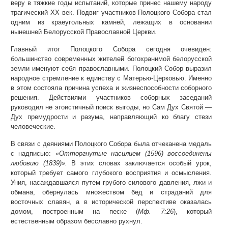
веру в тяжкие годы испытаний, которые принес нашему народу
трагический ХХ век. Подвиг участников Полоцкого Собора стал
одним из краеугольных камней, лежащих в основании
нынешней Белорусской Православной Церкви.
Главный итог Полоцкого Собора сегодня очевиден:
большинство современных жителей богохранимой белорусской
земли именуют себя православными. Полоцкий Собор выразил
народное стремление к единству с Матерью-Церковью. Именно
в этом состояла причина успеха и жизнеспособности соборного
решения. Действиями участников соборных заседаний
руководил не эгоистичный поиск выгоды, но Сам Дух Святой —
Дух премудрости и разума, направляющий ко благу стези
человеческие.
В связи с деяниями Полоцкого Собора была отчеканена медаль
с надписью:
«Отторгнутые насилием (1596) воссоединены
любовию (1839)».
В этих словах заключается особый урок,
который требует самого глубокого восприятия и осмысления.
Уния, насаждавшаяся путем грубого силового давления, лжи и
обмана, обернулась множеством бед и страданий для
восточных славян, а в исторической перспективе оказалась
домом, построенным на песке (
Мф. 7:26
), который
естественным образом бесславно рухнул.