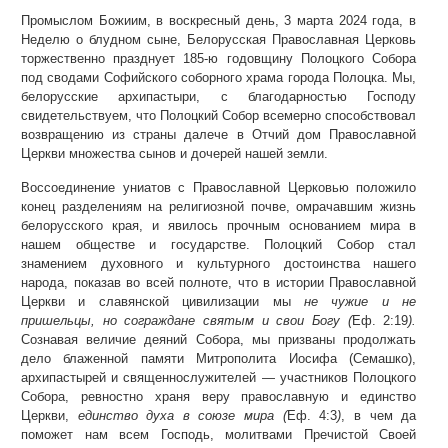
Промыслом Божиим, в воскресный день, 3 марта 2024 года, в
Неделю о блудном сыне, Белорусская Православная Церковь
торжественно празднует 185-ю годовщину Полоцкого Собора
под сводами Софийского соборного храма города Полоцка. Мы,
белорусские архипастыри, с благодарностью Господу
свидетельствуем, что Полоцкий Собор всемерно способствовал
возвращению из страны далече в Отчий дом Православной
Церкви множества сынов и дочерей нашей земли.
Воссоединение униатов с Православной Церковью положило
конец разделениям на религиозной почве, омрачавшим жизнь
белорусского края, и явилось прочным основанием мира в
нашем обществе и государстве. Полоцкий Собор стал
знамением духовного и культурного достоинства нашего
народа, показав во всей полноте, что в истории Православной
Церкви и славянской цивилизации мы
не чужие и не
пришельцы, но сограждане святым и свои Богу (
Еф. 2:19
).
Сознавая величие деяний Собора, мы призваны продолжать
дело блаженной памяти Митрополита Иосифа (Семашко),
архипастырей и священнослужителей — участников Полоцкого
Собора, ревностно храня веру православную и единство
Церкви,
единство духа в союзе мира (
Еф. 4:3
)
, в чем да
поможет нам всем Господь, молитвами Пречистой Своей