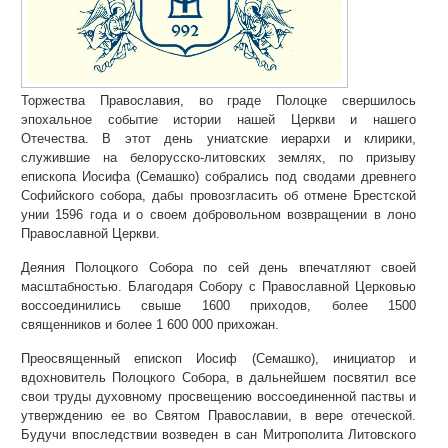
Торжества Православия, во граде Полоцке свершилось
эпохальное событие истории нашей Церкви и нашего
Отечества. В этот день униатские иерархи и клирики,
служившие на белорусско-литовских землях, по призыву
епископа Иосифа (Семашко) собрались под сводами древнего
Софийского собора, дабы провозгласить об отмене Брестской
унии 1596 года и о своем добровольном возвращении в лоно
Православной Церкви.
Деяния Полоцкого Собора по сей день впечатляют своей
масштабностью. Благодаря Собору с Православной Церковью
воссоединились свыше 1600 приходов, более 1500
священников и более 1 600 000 прихожан.
Преосвященный епископ Иосиф (Семашко), инициатор и
вдохновитель Полоцкого Собора, в дальнейшем посвятил все
свои труды духовному просвещению воссоединенной паствы и
утверждению ее во Святом Православии, в вере отеческой.
Будучи впоследствии возведен в сан Митрополита Литовского