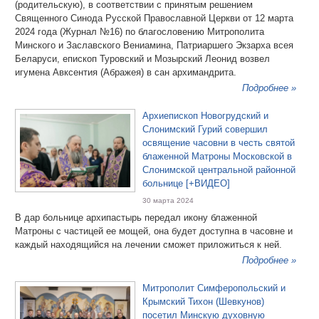
(родительскую), в соответствии с принятым решением
Священного Синода Русской Православной Церкви от 12 марта
2024 года (Журнал №16) по благословению Митрополита
Минского и Заславского Вениамина, Патриаршего Экзарха всея
Беларуси, епископ Туровский и Мозырский Леонид возвел
игумена Авксентия (Абражея) в сан архимандрита.
Подробнее »
Архиепископ Новогрудский и
Слонимский Гурий совершил
освящение часовни в честь святой
блаженной Матроны Московской в
Слонимской центральной районной
больнице [+ВИДЕО]
30 марта 2024
В дар больнице архипастырь передал икону блаженной
Матроны с частицей ее мощей, она будет доступна в часовне и
каждый находящийся на лечении сможет приложиться к ней.
Подробнее »
Митрополит Симферопольский и
Крымский Тихон (Шевкунов)
посетил Минскую духовную