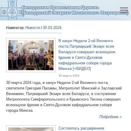
Белорусская Православная Церковь
(Белорусский Экзархат Московского Патриархата)
Новости
30.03.2024
Навигатор:
/
В канун Недели 2-ой Великого
поста Патриарший Экзарх всея
Беларуси совершил всенощное
бдение в Свято-Духовом
кафедральном соборе города
Минска [+ВИДЕО]
30 марта 2024
30 марта 2024 года, в канун Недели 2-ой Великого поста,
святителя Григория Паламы, Митрополит Минский и Заславский
Вениамин, Патриарший Экзарх всея Беларуси, в сослужении
Митрополита Симферопольского и Крымского Тихона совершил
всенощное бдение в Свято-Духовом кафедральном соборе
города Минска.
Подробнее »
Состоялось расширенное