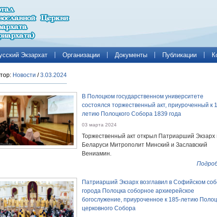
усский Экзархат
Организации
Документы
Публикации
К
тор:
Новости
/
3.03.2024
В Полоцком государственном университете
состоялся торжественный акт, приуроченный к 
летию Полоцкого Собора 1839 года
03 марта 2024
Торжественный акт открыл Патриарший Экзарх 
Беларуси Митрополит Минский и Заславский
Вениамин.
Подроб
Патриарший Экзарх возглавил в Софийском со
города Полоцка соборное архиерейское
богослужение, приуроченное к 185-летию Полоц
церковного Собора