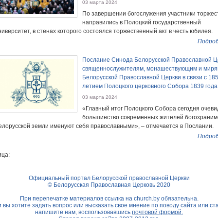
03 марта 2024
По завершении богослужения участники торжес
направились в Полоцкий государственный
ниверситет, в стенах которого состоялся торжественный акт в честь юбилея.
Подроб
Послание Синода Белорусской Православной Ц
священнослужителям, монашествующим и мир
Белорусской Православной Церкви в связи с 185
летием Полоцкого церковного Собора 1839 года
03 марта 2024
«Главный итог Полоцкого Собора сегодня очеви
большинство современных жителей богохраним
елорусской земли именуют себя православными», – отмечается в Послании.
Подроб
ца:
Официальный портал Белорусской православной Церкви
© Белорусская Православная Церковь 2020
При перепечатке материалов ссылка на
church.by
обязательна.
 вы хотите задать вопрос или высказать свое мнение по поводу сайта или ст
напишите нам, воспользовавшись
почтовой формой.