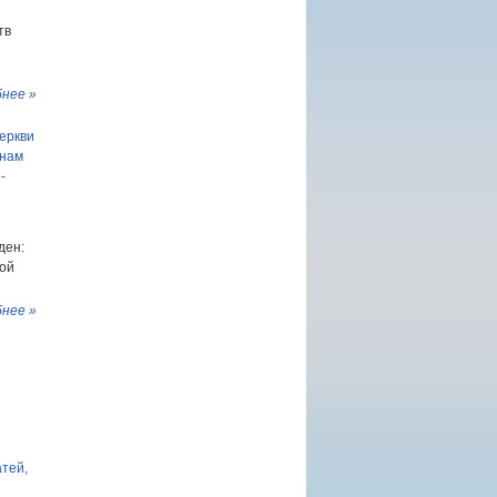
тв
нее »
еркви
янам
-
ден:
ой
нее »
атей,