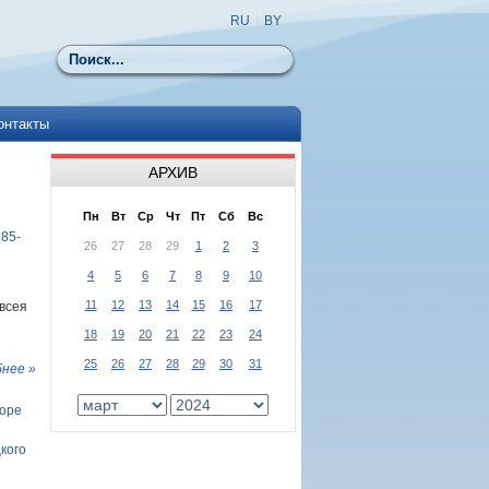
RU
|
BY
Поиск
онтакты
АРХИВ
Пн
Вт
Ср
Чт
Пт
Сб
Вс
185-
26
27
28
29
1
2
3
4
5
6
7
8
9
10
11
12
13
14
15
16
17
всея
18
19
20
21
22
23
24
25
26
27
28
29
30
31
нее »
боре
кого