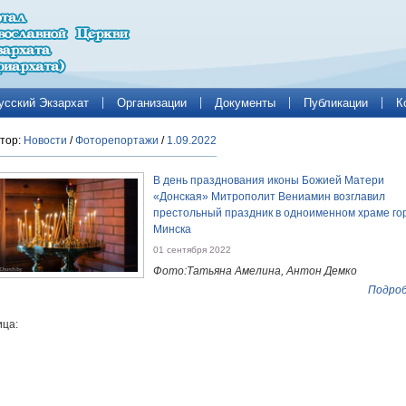
усский Экзархат
Организации
Документы
Публикации
К
тор:
Новости
/
Фоторепортажи
/
1.09.2022
В день празднования иконы Божией Матери
«Донская» Митрополит Вениамин возглавил
престольный праздник в одноименном храме го
Минска
01 сентября 2022
Фото:Татьяна Амелина, Антон Демко
Подроб
ца: