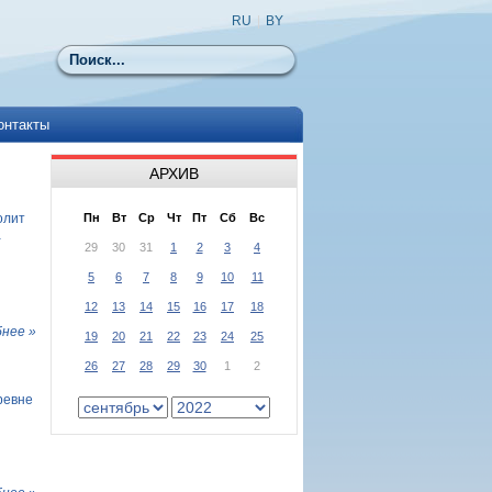
RU
|
BY
Поиск
онтакты
АРХИВ
олит
Пн
Вт
Ср
Чт
Пт
Сб
Вс
-
29
30
31
1
2
3
4
5
6
7
8
9
10
11
12
13
14
15
16
17
18
нее »
19
20
21
22
23
24
25
26
27
28
29
30
1
2
ревне