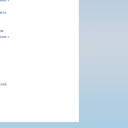
нее »
вета
ов
нее »
атей,