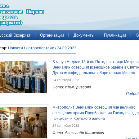
усский Экзархат
Организации
Документы
Публикации
К
тор:
Новости
/
Фоторепортажи
/
24.09.2022
В канун Недели 15-й по Пятидесятнице Митроп
Вениамин совершил всенощное бдение в Свято
Духовом кафедральном соборе города Минска
24 сентября 2022
Фото: Илья Григорян
Подроб
Митрополит Вениамин совершил чин великого
освящения храма Преображения Господня в де
Грицковичи Крупского района
24 сентября 2022
Фото: Александр Климкович