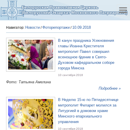
Белорусская Православная Церковь
(Белорусский Экзархат Московского Патриархата)
Новости
Фоторепортажи
10.09.2018
Навигатор:
/
/
В канун праздника Усекновения
главы Иоанна Крестителя
митрополит Павел совершил
всенощное бдение в Свято-
Духовом кафедральном соборе
города Минска
10 сентября 2018
Фото: Татьяна Амелина
Подробнее »
В Неделю 15-ю по Пятидесятнице
митрополит Филарет молился за
Литургией в домовом храме
Минского епархиального
управления
10 сентября 2018