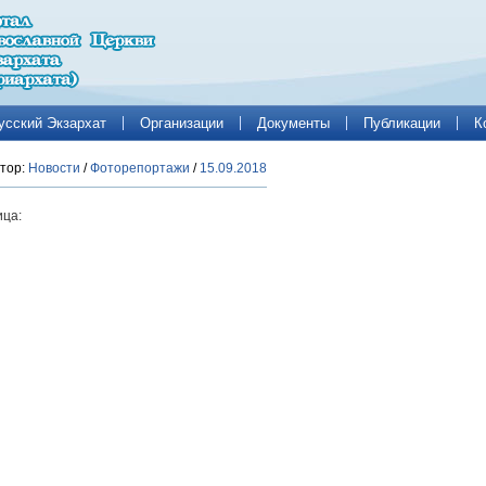
усский Экзархат
Организации
Документы
Публикации
К
тор:
Новости
/
Фоторепортажи
/
15.09.2018
ца: