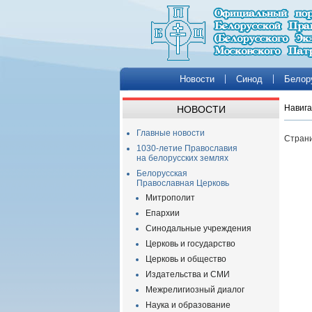
Новости
Синод
Белор
Навига
НОВОСТИ
Главные новости
Страни
1030-летие Православия
на белорусских землях
Белорусская
Православная Церковь
Митрополит
Епархии
Синодальные учреждения
Церковь и государство
Церковь и общество
Издательства и СМИ
Межрелигиозный диалог
Наука и образование