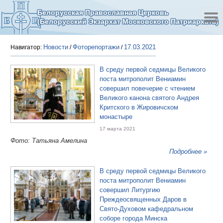
Белорусская Православная Церковь
(Белорусский Экзархат Московского Патриархата)
Новости
Фоторепортажи
17.03.2021
Навигатор:
/
/
В среду первой седмицы Великого
поста митрополит Вениамин
совершил повечерие с чтением
Великого канона святого Андрея
Критского в Жировичском
монастыре
17 марта 2021
Фото: Татьяна Амелина
Подробнее »
В среду первой седмицы Великого
поста митрополит Вениамин
совершил Литургию
Преждеосвященных Даров в
Свято-Духовом кафедральном
соборе города Минска