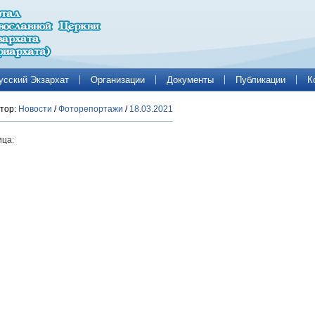
усский Экзархат
Организации
Документы
Публикации
К
тор:
Новости
/
Фоторепортажи
/
18.03.2021
ца: