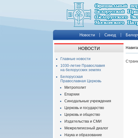
Новости
Синод
Белор
Навига
НОВОСТИ
Главные новости
Страни
1030-летие Православия
на белорусских землях
Белорусская
Православная Церковь
Митрополит
Епархии
Синодальные учреждения
Церковь и государство
Церковь и общество
Издательства и СМИ
Межрелигиозный диалог
Наука и образование