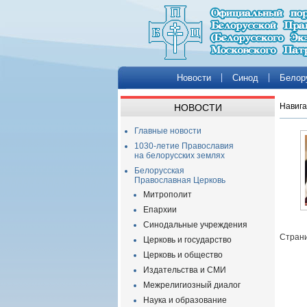
Новости
Синод
Белор
Навига
НОВОСТИ
Главные новости
1030-летие Православия
на белорусских землях
Белорусская
Православная Церковь
Митрополит
Епархии
Синодальные учреждения
Страни
Церковь и государство
Церковь и общество
Издательства и СМИ
Межрелигиозный диалог
Наука и образование