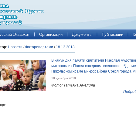
усский Экзархат
Организации
Документы
Публикации
К
тор:
Новости
/
Фоторепортажи
/
18.12.2018
В канун дня памяти святителя Николая Чудотво
митрополит Павел совершил всенощное бдение
Никольском храме микрорайона Сокол города М
18 декабря 2018
Фото: Татьяна Амелина
Подроб
ца: