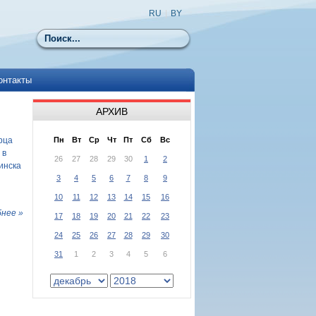
RU
|
BY
Поиск
онтакты
АРХИВ
рца
Пн
Вт
Ср
Чт
Пт
Сб
Вс
 в
26
27
28
29
30
1
2
инска
3
4
5
6
7
8
9
10
11
12
13
14
15
16
нее »
17
18
19
20
21
22
23
24
25
26
27
28
29
30
31
1
2
3
4
5
6